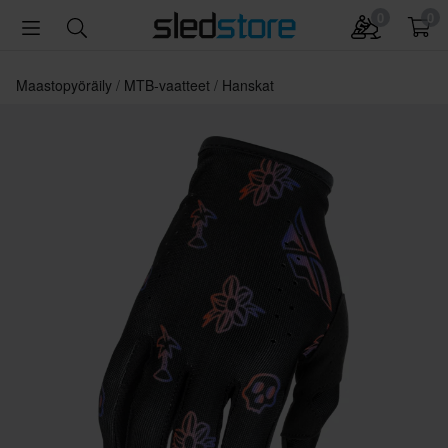
0
0
Maastopyöräily
MTB-vaatteet
Hanskat