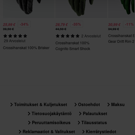
L
125 x 150 x 35 mm
M
-34%
-35%
-11%
25,99 €
28,79 €
30,99 €
39,50 €
44,50 €
34,99 €
135 x 190 x 25 mm
Crossihanskat 
2 Arvostelut
3XL
29 Arvostelut
Gear Drift Rim 2
Crossihanskat 100%
Crossihanskat 100% Brisker
120 x 215 x 20 mm
Cognito Smart Shock
Sertifiointistandardi
Ei määritelty
Toimitukset & Kuljetukset
Ostoehdot
Maksu
Tietosuojakäytäntö
Palautukset
Peruuttamisoikeus
Tilausstatus
Reklamaatiot & Valitukset
Kierrätystiedot