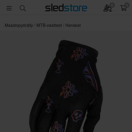
0
0
Maastopyöräily
MTB-vaatteet
Hanskat