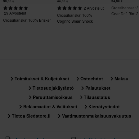
39,50 €
44,50 €
34,99 €
Crossihanskat 
2 Arvostelut
Ei määritelty
29 Arvostelut
Gear Drift Rim 2
Crossihanskat 100%
Crossihanskat 100% Brisker
Cognito Smart Shock
Toimitukset & Kuljetukset
Ostoehdot
Maksu
Tietosuojakäytäntö
Palautukset
Peruuttamisoikeus
Tilausstatus
Reklamaatiot & Valitukset
Kierrätystiedot
Tietoa Sledstore.fi
Vaatimustenmukaisuusvakuutus