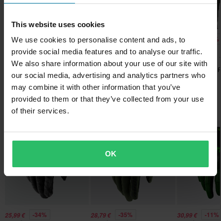
Näytä kaikki FLY Racing tuotteet
tarjoavat erinomaista ilmastointia ja joustavuutta
Väri
Ilmainen toimitus yli 150€ ostoksista*
• Vahvistettu kaksikerroksinen peukalo kestävyyden
Musta
This website uses cookies
Yli 150€ tilaukset ovat maksuttomia. *Tämä ei sisällä ylisuuria
parantamiseksi korkean iskutason alueilla
-56%
-28%
-40%
We use cookies to personalise content and ads, to
69,99 €
360,99 €
61,99 €
tuotteita
Materiaali
• Silikonisormipinnit parantamaan vivun hallintaa
159,99 €
499,95 €
103,99 €
provide social media features and to analyse our traffic.
Lasten Haalarihousut FLY
Crossikypärä FLY Racing
Vuoritus
60 päivän palautusoikeus*
We also share information about your use of our site with
Racing AURORA
Formula CC Objective
Lasten Housut 
100% Silikoni
our social media, advertising and analytics partners who
Sinulla on oikeus palauttaa tilauksesi 60 päivän sisällä.
Aurora
Ulkomateriaali
may combine it with other information that you’ve
Palautuksesta peritään mahdolliset kulut. *Palautusoikeus ei
provided to them or that they’ve collected from your use
100% Clarino
koske henkilökohtaisesti räätälöityjä tai tilauksesta valmistettuja
Suosikit kategoriassa Hanskat
of their services.
tuotteita. Katso lisätietoja ja ehdot
asiakaspalveluosiosta
.
Paketin mitat
Huippuhinta!
S
134 x 228 x 30 mm
OK
L
125 x 175 x 20 mm
M
134 x 228 x 30 mm
-34%
-35%
-11%
25,99 €
28,79 €
30,99 €
Sertifiointistandardi