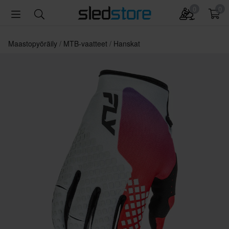
0
0
Maastopyöräily
MTB-vaatteet
Hanskat