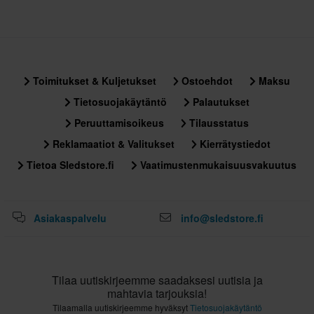
Toimitukset & Kuljetukset
Ostoehdot
Maksu
Tietosuojakäytäntö
Palautukset
Peruuttamisoikeus
Tilausstatus
Reklamaatiot & Valitukset
Kierrätystiedot
Tietoa Sledstore.fi
Vaatimustenmukaisuusvakuutus
Asiakaspalvelu
info@sledstore.fi
Tilaa uutiskirjeemme saadaksesi uutisia ja
mahtavia tarjouksia!
Tilaamalla uutiskirjeemme hyväksyt
Tietosuojakäytäntö