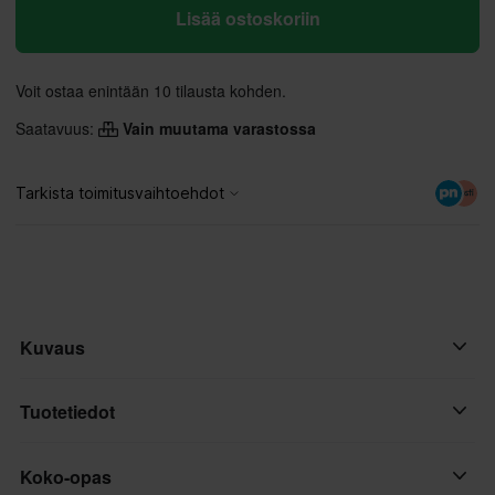
Lisää ostoskoriin
Voit ostaa enintään 10 tilausta kohden.
Saatavuus:
Vain muutama varastossa
Kuvaus
Puske rajojasi käsineillä, jotka yhdistävät suojan, suorituskyvyn ja
Tuotetiedot
mukavuuden saumattomasti. FLY Racing Kinetic V26 -
crossihanskat on suunniteltu motocross-, BMX- ja off-road-
Koko-opas
Väri
ajajille, jotka etsivät kevyttä ja joustavaa istuvuutta, joka liikkuu