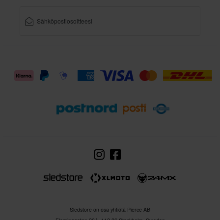
Sledstore on osa yhtiötä Pierce AB