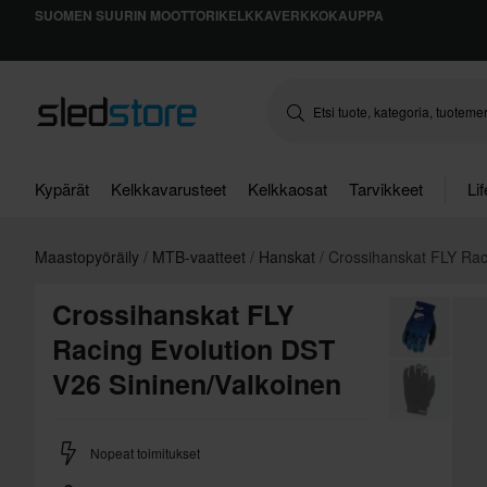
SUOMEN SUURIN MOOTTORIKELKKAVERKKOKAUPPA
Kypärät
Kelkkavarusteet
Kelkkaosat
Tarvikkeet
Li
Maastopyöräily
MTB-vaatteet
Hanskat
Crossihanskat FLY Rac
Crossihanskat FLY
Racing Evolution DST
V26 Sininen/Valkoinen
Nopeat toimitukset