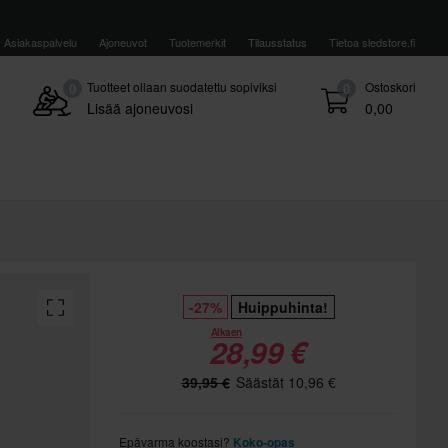
Asiakaspalvelu
Ajoneuvot
Tuotemerkit
Tilausstatus
Tietoa sledstore.fi
Tuotteet ollaan suodatettu sopiviksi
Ostoskori
0
0
Lisää ajoneuvosi
0,00
-27%
Huippuhinta!
Alkaen
28,99 €
39,95 €
Säästät 10,96 €
Epävarma koostasi?
Koko-opas