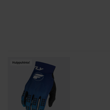
Yli 150€ tilaukset ovat maksuttomia. *Tämä ei sisällä ylisuuria 
60 päivän palautusoikeus*
Sinulla on oikeus palauttaa tilauksesi 60 päivän sisällä. Pala
kulut. *Palautusoikeus ei koske henkilökohtaisesti räätälöityjä t
tuotteita. Katso lisätietoja ja ehdot
asiakaspalveluosiosta
.
Sertifiointistandardi
Huippuhinta!