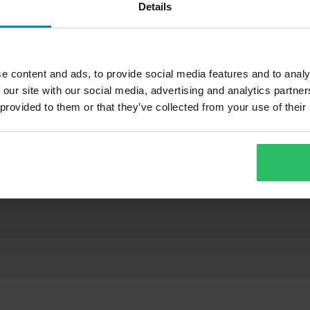
Details
e content and ads, to provide social media features and to analy
Sininen/Valkoinen
 our site with our social media, advertising and analytics partn
 provided to them or that they’ve collected from your use of their
Kosketusnäyttö
25,99 €
2
-34%
FLY Racing
39,50 €
4
29 Arvostelut
Tekstiili
Crossihanskat 100% Brisker
C
Teemme aina parhaamme
S
nopeasti!
joka tarjoaa kypäriä, kenkiä,
Aikuinen
oottorikelkkailuun, BMX:ään ja
ään, maksimaalisesta
Sininen
isesta muotoilustaan..
paremman hinnan kilpailijalta,
ivän kuluessa ostoksestasi.
Ulkomateriaali
80% Clarino