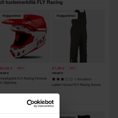
it tuotemerkiltä FLY Racing
Huippuhinta!
Huippuhinta!
60,99 €
61,99 €
-28%
-40%
99,95 €
103,99 €
rossikypärä FLY Racing Formula
1 Arvostelut
C Objective
Lasten Housut FLY Racing Aurora
ikit kategoriassa Hanskat
Huippuhinta!