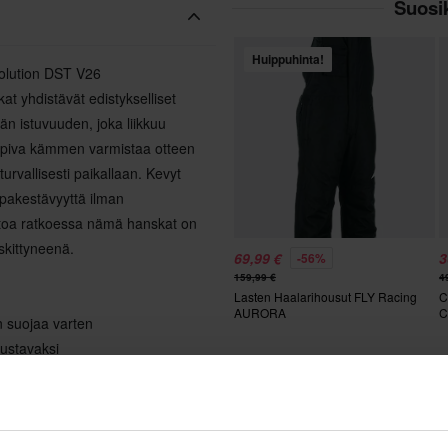
Suosik
Huippuhinta!
volution DST V26
kat yhdistävät edistykselliset
vän istuvuuden, joka liikkuu
sopiva kämmen varmistaa otteen
urvallisesti paikallaan. Kevyt
ilpakestävyyttä ilman
toa ratkoessa nämä hanskat on
skittyneenä.
69,99 €
3
-56%
159,99 €
4
Lasten Haalarihousut FLY Racing
C
AURORA
C
un suojaa varten
oustavaksi
en, jossa on rei'ityksiä
Suos
a varten
Huippuhinta!
e ja ilmastoinnille