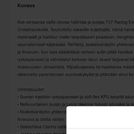
Kuvaus
Koe vertaansa vailla olevaa hallintaa ja suojaa FLY Racing E
Crossihanskoilla. Suunniteltu vakaville kuljettajille, nämä hans
materiaalit ja harkitun mallin tarjotakseen joustavan, hengittä
saumattomasti kädessäsi. Rei'itetty, kosketusnäytön yhteen
ja ilmavuon, kun taas säädettävä ranteen suljin pitää hanskat t
rystyspanssari ja vahvistetut korkean iskun alueet tarjoavat k
mukavuuden uhraamista. Kilpailuajaessa tai haastavaa maas
rakennettu parantamaan suorituskykyäsi ja pitämään sinut ke
Ominaisuudet:
• Suoran injektion rystyspanssari ja soft-flex KPU kevyttä isk
• Nelisuuntainen jousto ja Lycra rakenne tiukasti istuvaksi ja j
• Kosketusnäytön yhteensopiva, kaksikerroksinen Clarino kämm
ilmavuoa ja otetta varten
• Säädettävä Clarino nahka ranteen suljin turvallista istuvuutt
• Jaetut rystyset ja ilmastoidut kiilat parannetulle joustavuudell