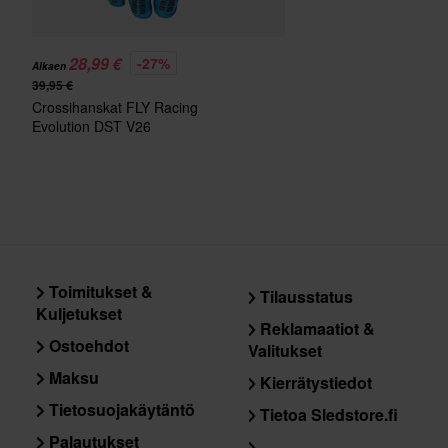
28,99 €
-27%
Alkaen
39,95 €
Crossihanskat FLY Racing
Evolution DST V26
Sininen/Valkoinen
Toimitukset &
Tilausstatus
Kuljetukset
Reklamaatiot &
Ostoehdot
Valitukset
Maksu
Kierrätystiedot
Tietosuojakäytäntö
Tietoa Sledstore.fi
Palautukset