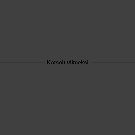
L
120 x 195 x 25 mm
tuotteita
XXL
130 x 235 x 25 mm
M
125 x 200 x 25 mm
utuksesta peritään mahdolliset
S
115 x 200 x 25 mm
ai tilauksesta valmistettuja
XL
120 x 210 x 30 mm
Ei määritelty
Katsoit viimeksi