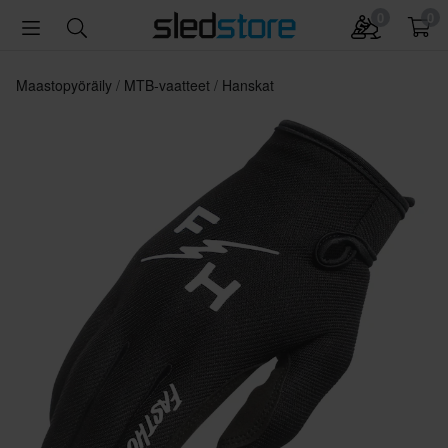
0
0
Maastopyöräily
MTB-vaatteet
Hanskat