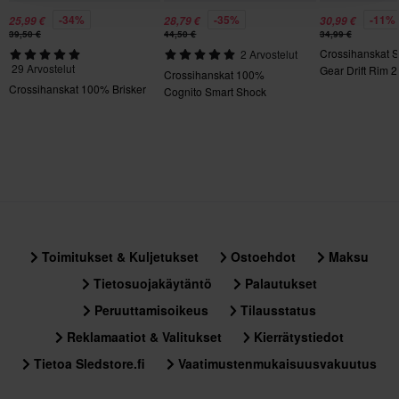
Sertifiointistandardi
-34%
-35%
-11%
25,99 €
28,79 €
30,99 €
Ei määritelty
39,50 €
44,50 €
34,99 €
Crossihanskat 
2 Arvostelut
29 Arvostelut
Gear Drift Rim 2
Crossihanskat 100%
Crossihanskat 100% Brisker
Cognito Smart Shock
Toimitukset & Kuljetukset
Ostoehdot
Maksu
Tietosuojakäytäntö
Palautukset
Peruuttamisoikeus
Tilausstatus
Reklamaatiot & Valitukset
Kierrätystiedot
Tietoa Sledstore.fi
Vaatimustenmukaisuusvakuutus