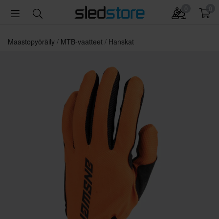
0
0
Maastopyöräily
MTB-vaatteet
Hanskat