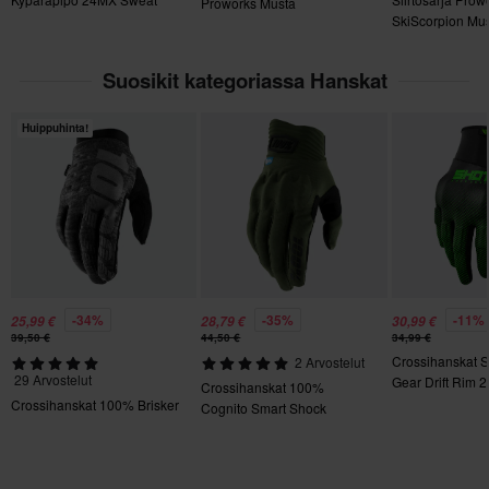
Proworks Musta
120 x 205 x 20 mm
SkiScorpion Mu
Palautuksesta peritään mahdolliset kulut. *Palautusoikeus ei
S
koske henkilökohtaisesti räätälöityjä tai tilauksesta valmistettuja
Suosikit kategoriassa Hanskat
tuotteita. Katso lisätietoja ja ehdot
asiakaspalveluosiosta
.
110 x 200 x 20 mm
XXL
Huippuhinta!
120 x 200 x 20 mm
XL
120 x 200 x 20 mm
XS
130 x 350 x 40 mm
Sertifiointistandardi
-34%
-35%
-11%
25,99 €
28,79 €
30,99 €
Ei määritelty
39,50 €
44,50 €
34,99 €
Crossihanskat 
2 Arvostelut
29 Arvostelut
Gear Drift Rim 2
Crossihanskat 100%
Crossihanskat 100% Brisker
Cognito Smart Shock