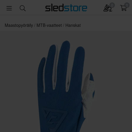
0
0
Maastopyöräily
MTB-vaatteet
Hanskat