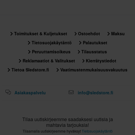
Toimitukset & Kuljetukset
Ostoehdot
Maksu
Tietosuojakäytäntö
Palautukset
Peruuttamisoikeus
Tilausstatus
Reklamaatiot & Valitukset
Kierrätystiedot
Tietoa Sledstore.fi
Vaatimustenmukaisuusvakuutus
Asiakaspalvelu
info@sledstore.fi
Tilaa uutiskirjeemme saadaksesi uutisia ja
mahtavia tarjouksia!
Tilaamalla uutiskirjeemme hyväksyt
Tietosuojakäytäntö