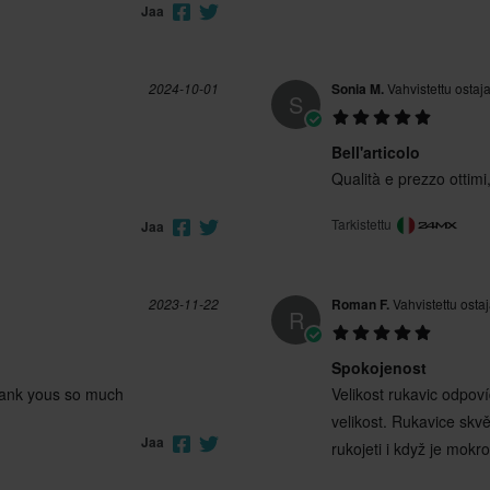
Jaa
2024-10-01
Sonia M.
Vahvistettu ostaj
S
Bell'articolo
Qualità e prezzo ottimi,
Tarkistettu
Jaa
2023-11-22
Roman F.
Vahvistettu osta
R
Spokojenost
hank yous so much
Velikost rukavic odpoví
velikost. Rukavice skv
Jaa
rukojeti i když je mok