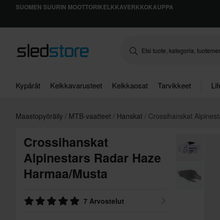
SUOMEN SUURIN MOOTTORIKELKKAVERKKOKAUPPA
Kypärät
Kelkkavarusteet
Kelkkaosat
Tarvikkeet
Li
Maastopyöräily
MTB-vaatteet
Hanskat
Crossihanskat Alpines
Crossihanskat
Alpinestars Radar Haze
Harmaa/Musta
7 Arvostelut