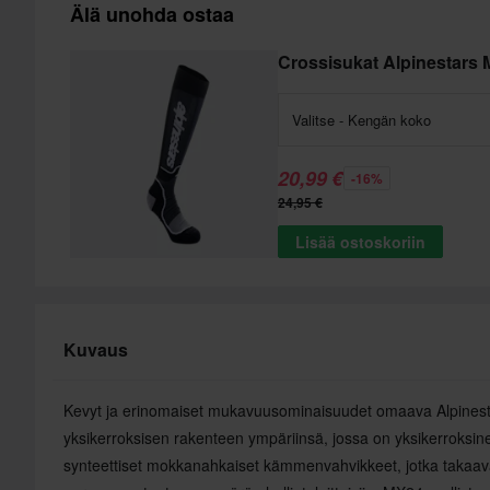
Älä unohda ostaa
Crossisukat Alpinestars 
Valitse - Kengän koko
20,99 €
-16%
24,95 €
Lisää ostoskoriin
Kuvaus
Kevyt ja erinomaiset mukavuusominaisuudet omaava Alpinesta
yksikerroksisen rakenteen ympäriinsä, jossa on yksikerroksi
synteettiset mokkanahkaiset kämmenvahvikkeet, jotka takaa