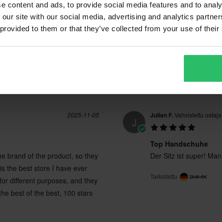
utuksesta peritään mahdolliset
e content and ads, to provide social media features and to analy
7 Arvostelut
(0)
S
125 x 170 x 25 mm
ai tilauksesta valmistettuja
 our site with our social media, advertising and analytics partn
XL
130 x 160 x 25 mm
 provided to them or that they’ve collected from your use of their
L
125 x 170 x 25 mm
2025-11-05
Julian F.
Vahvistettu ostaja
J
Top Handschuhe
the brand of the product, so they
Der Sitz ist super! Ma
 is the best store I have ever
Tarkistettu
for different purposes, and they
the best of the best, 100 stars