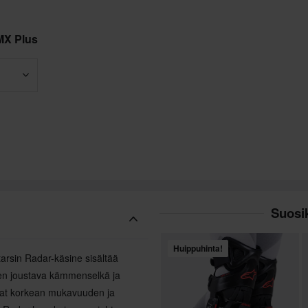
MX Plus
Suosik
Huippuhinta!
rsin Radar-käsine sisältää
nen joustava kämmenselkä ja
vat korkean mukavuuden ja