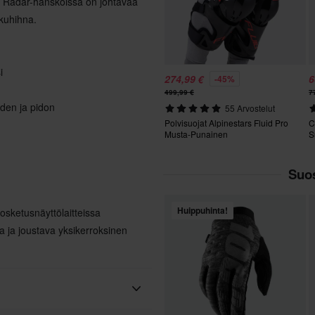
n Radar-hanskoissa on johtavaa
kuhihna.
i
274,99 €
6
-45%
499,99 €
7
den ja pidon
55 Arvostelut
Polvisuojat Alpinestars Fluid Pro
C
Musta-Punainen
S
Suos
Huippuhinta!
osketusnäyttölaitteissa
 ja joustava yksikerroksinen