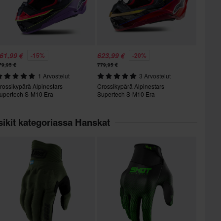
61,99 €
623,99 €
-15%
-20%
79,95 €
779,95 €
1 Arvostelut
3 Arvostelut
rossikypärä Alpinestars
Crossikypärä Alpinestars
upertech S-M10 Era
Supertech S-M10 Era
ikit kategoriassa Hanskat