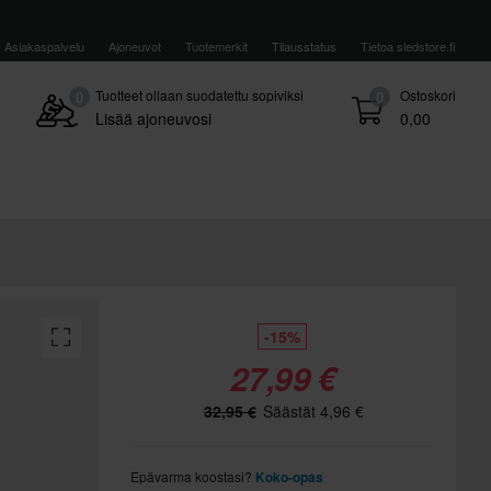
Asiakaspalvelu
Ajoneuvot
Tuotemerkit
Tilausstatus
Tietoa sledstore.fi
Tuotteet ollaan suodatettu sopiviksi
Ostoskori
0
0
Lisää ajoneuvosi
0,00
-15%
27,99 €
32,95 €
Säästät 4,96 €
Epävarma koostasi?
Koko-opas