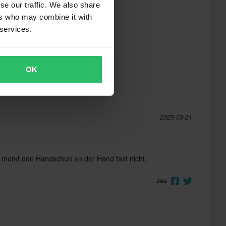
se our traffic. We also share
ers who may combine it with
 services.
OK
2025-03-21
n merkt den Handschuh an der Hand fast nicht.
Jaa