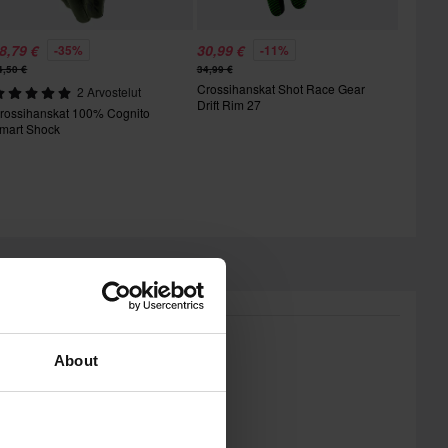
8,79 €
30,99 €
-35%
-11%
4,50 €
34,99 €
Crossihanskat Shot Race Gear
2 Arvostelut
Drift Rim 27
rossihanskat 100% Cognito
mart Shock
About