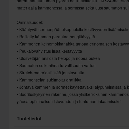
paremman tuntuman pyörän hallintalaitteisiin. MX24-mallisto
materiaalia kämmenessä ja sormissa sekä uusi saumaton sul
Ominaisuudet:
• Kääntyvät sormenpäät ulkopuolella kestävyyden lisäämiseks
• Re’itetty kämmen parantaa hengittävyyttä
• Kämmenen keinomokkanahka tarjoaa erinomaisen kestävyy
• Peukalovahvistus lisää kestävyyttä
• Ulosvetäjän ansiosta helppo ja nopea pukea
• Saumaton sulkuhihna turvallisuutta varten
• Stretch-materiaali lisää joustavuutta
• Kämmenselän sublimoitu grafiikka
• Johtava kämmen ja sormet käytettäväksi älypuhelimissa ja k
• Suorituskykyinen rakenne, jossa yksikerroksinen kämmenosa
yläosa optimaalisen istuvuuden ja tuntuman takaamiseksi
Tuotetiedot