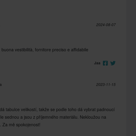
a
2024-08-07
 buona vestibilità, fornitore preciso e affidabile
Jaa
ja
2023-11-15
dá tabulce velikostí, takže se podle toho dá vybrat padnoucí
ěle sednou a jsou z příjemného materiálu. Nekloužou na
ro. Za mě spokojenost!