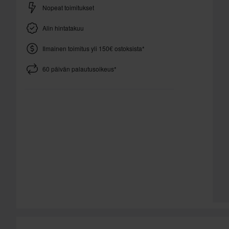
Nopeat toimitukset
Alin hintatakuu
Ilmainen toimitus yli 150€ ostoksista*
60 päivän palautusoikeus*