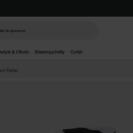
festyle & Ulkoilu
Maastopyöräily
Outlet
tars Radar