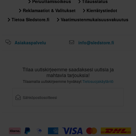
Peruuttamisoikeus
Tilausstatus
Reklamaatiot & Valitukset
Kierrätystiedot
Tietoa Sledstore.fi
Vaatimustenmukaisuusvakuutus
Asiakaspalvelu
info@sledstore.fi
Tilaa uutiskirjeemme saadaksesi uutisia ja
mahtavia tarjouksia!
Tilaamalla uutiskirjeemme hyväksyt
Tietosuojakäytäntö