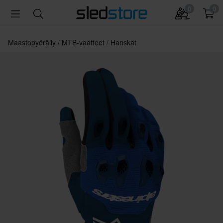
0
0
Maastopyöräily
MTB-vaatteet
Hanskat