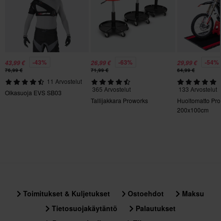
ja kivien osumilta, ja on samalla erittäin joustava.
S
• TPR ja pehmustetut sormivahvikkeet parantavat kestävyyttä ja
140 x 180 x 60 mm
suojaa.
M
• Rei'itetyt mokkanahkaiset peukalo- ja sivuvahvistukset.
140 x 270 x 50 mm
• Täysin CE-sertifioitu moottoripyörätuote: CE taso 1 KP.
L
-43%
-63%
-54%
43,99 €
26,99 €
29,99 €
76,99 €
71,99 €
64,99 €
130 x 180 x 25 mm
11 Arvostelut
365 Arvostelut
133 Arvostelut
Olkasuoja EVS SB03
Tallijakkara Proworks
Huoltomatto Pr
200x100cm
Toimitukset & Kuljetukset
Ostoehdot
Maksu
Tietosuojakäytäntö
Palautukset