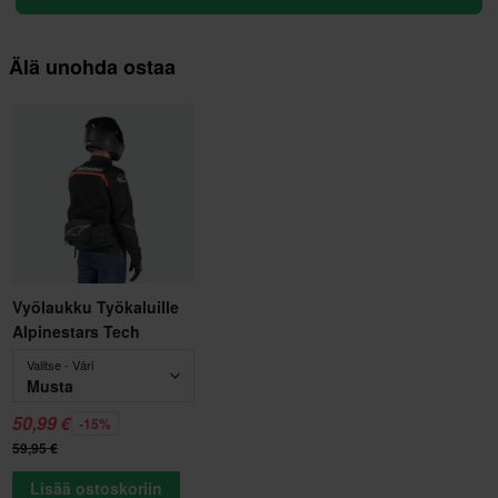
Älä unohda ostaa
Vyölaukku Työkaluille
Alpinestars Tech
Valitse - Väri
Musta
50,99 €
-15%
59,95 €
Lisää ostoskoriin