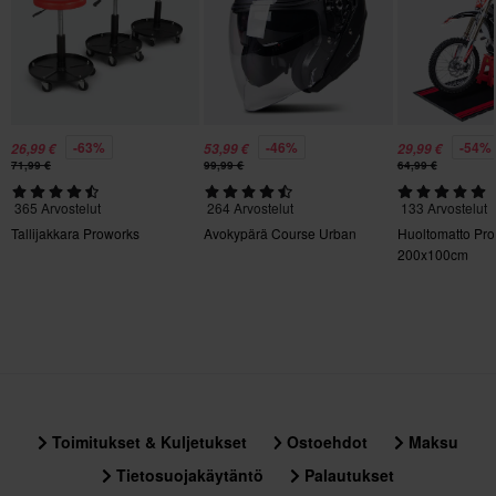
M
115 x 270 x 15 mm
S
120 x 270 x 15 mm
L
-63%
-46%
-54%
26,99 €
53,99 €
29,99 €
71,99 €
99,99 €
64,99 €
115 x 260 x 15 mm
365 Arvostelut
264 Arvostelut
133 Arvostelut
Tallijakkara Proworks
Avokypärä Course Urban
Huoltomatto Pr
200x100cm
Toimitukset & Kuljetukset
Ostoehdot
Maksu
Tietosuojakäytäntö
Palautukset