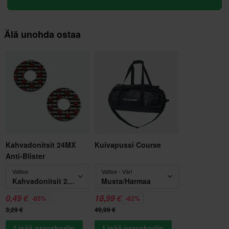
Älä unohda ostaa
Kahvadonitsit 24MX
Kuivapussi Course
Anti-Blister
Valitse
Valitse - Väri
Kahvadonitsit 24MX Anti-Blister
Musta/Harmaa
0,49 €
18,99 €
-85%
-62%
3,29 €
49,99 €
Lisää ostoskoriin
Lisää ostoskoriin