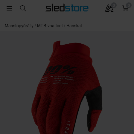
0
0
Maastopyöräily
MTB-vaatteet
Hanskat