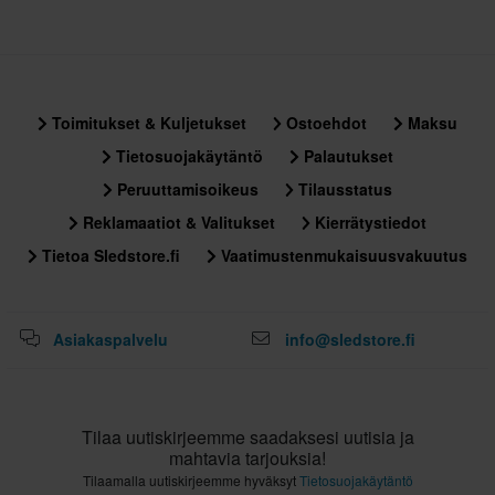
Toimitukset & Kuljetukset
Ostoehdot
Maksu
Tietosuojakäytäntö
Palautukset
Peruuttamisoikeus
Tilausstatus
Reklamaatiot & Valitukset
Kierrätystiedot
Tietoa Sledstore.fi
Vaatimustenmukaisuusvakuutus
Asiakaspalvelu
info@sledstore.fi
Tilaa uutiskirjeemme saadaksesi uutisia ja
mahtavia tarjouksia!
Tilaamalla uutiskirjeemme hyväksyt
Tietosuojakäytäntö