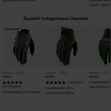
120 x 270 x 20 mm
Jug 20L Valkoin
Palautuksesta peritään mahdolliset kulut. *Palautusoikeus ei
L
koske henkilökohtaisesti räätälöityjä tai tilauksesta valmistettuja
Suosikit kategoriassa Hanskat
tuotteita. Katso lisätietoja ja ehdot
asiakaspalveluosiosta
.
120 x 265 x 30 mm
S
Huippuhinta!
115 x 270 x 20 mm
Sertifiointistandardi
Ei määritelty
-34%
-35%
-11%
25,99 €
28,79 €
30,99 €
39,50 €
44,50 €
34,99 €
Crossihanskat 
2 Arvostelut
29 Arvostelut
Gear Drift Rim 2
Crossihanskat 100%
Crossihanskat 100% Brisker
Cognito Smart Shock