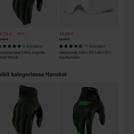
8,79 €
10,99 €
-35%
4,50 €
12,00 €
2 Arvostelut
71 Arvostelut
rossihanskat 100% Cognito
Vaihtolinssi 100% RC1/AC1/ST1
mart Shock
Huurtumaton
ikit kategoriassa Hanskat