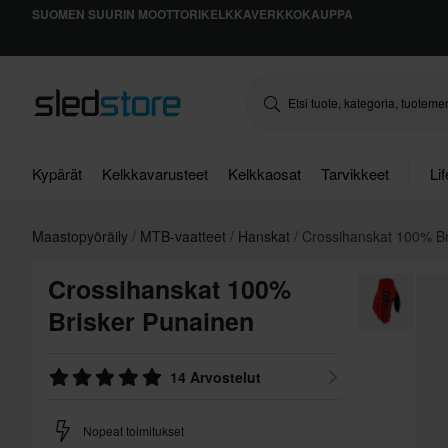
SUOMEN SUURIN MOOTTORIKELKKAVERKKOKAUPPA
Kypärät
Kelkkavarusteet
Kelkkaosat
Tarvikkeet
Li
Maastopyöräily
MTB-vaatteet
Hanskat
Crossihanskat 100% Br
Crossihanskat 100%
Brisker Punainen
14 Arvostelut
Nopeat toimitukset