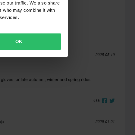
se our traffic. We also share
ers who may combine it with
 services.
OK
a
2025-05-19
loves for late autumn , winter and spring rides.
Jaa
aja
2025-01-01