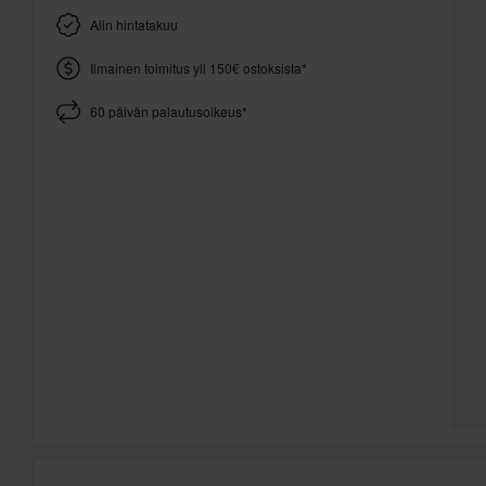
Alin hintatakuu
Ilmainen toimitus yli 150€ ostoksista*
60 päivän palautusoikeus*