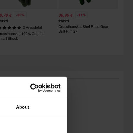
8,79 €
30,99 €
-35%
-11%
4,50 €
34,99 €
Crossihanskat Shot Race Gear
2 Arvostelut
Drift Rim 27
rossihanskat 100% Cognito
mart Shock
About