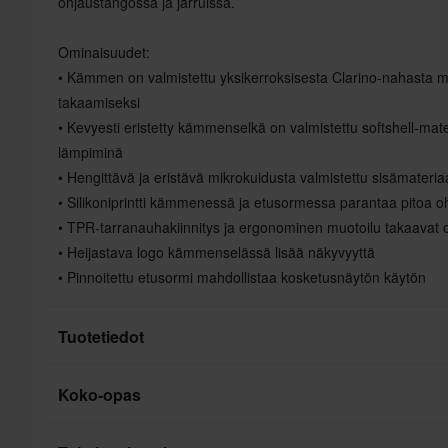
ohjaustangossa ja jarruissa.
Ominaisuudet:
• Kämmen on valmistettu yksikerroksisesta Clarino-nahasta
takaamiseksi
• Kevyesti eristetty kämmenselkä on valmistettu softshell-mate
lämpiminä
• Hengittävä ja eristävä mikrokuidusta valmistettu sisämateria
• Silikoniprintti kämmenessä ja etusormessa parantaa pitoa o
• TPR-tarranauhakiinnitys ja ergonominen muotoilu takaavat 
• Heijastava logo kämmenselässä lisää näkyvyyttä
• Pinnoitettu etusormi mahdollistaa kosketusnäytön käytön
Tuotetiedot
Koko-opas
Hanskojen ominaisuudet
Merkki