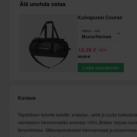
Älä unohda ostaa
Kuivapussi Course
Valitse - Väri
Musta/Harmaa
18,99 €
-62%
49,99 €
Lisää ostoskoriin
Kuvaus
Täydellinen kylmille keleille: eristetyn, vettä ja tuulta hylkiväst
valmistetun kämmenselän ansiosta 100% Brisker tarjoaa luo
lämpötiloissa. Silikonipainatukset kämmenessä ja etusormess