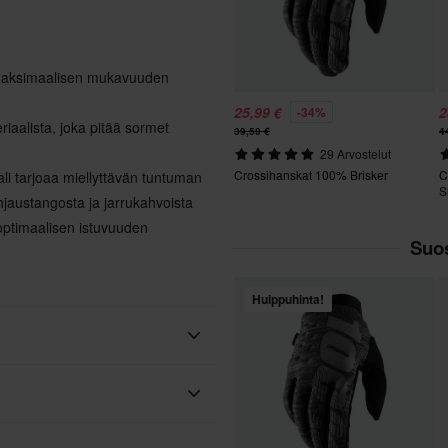
 maksimaalisen mukavuuden
25,99 €
2
-34%
riaalista, joka pitää sormet
39,50 €
4
29 Arvostelut
Crossihanskat 100% Brisker
C
ali tarjoaa miellyttävän tuntuman
S
hjaustangosta ja jarrukahvoista
optimaalisen istuvuuden
Suos
Huippuhinta!
Eristetty, Kosketusnäyttö
100%