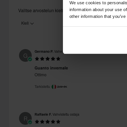
We use cookies to personalis
information about your use of
Valitse arvostelun kieli
other information that you’ve
Kieli
Germano P.
Vahvistettu ostaja
G
Guanto invernale
Ottimo
Tarkistettu
Raffaele F.
Vahvistettu ostaja
R