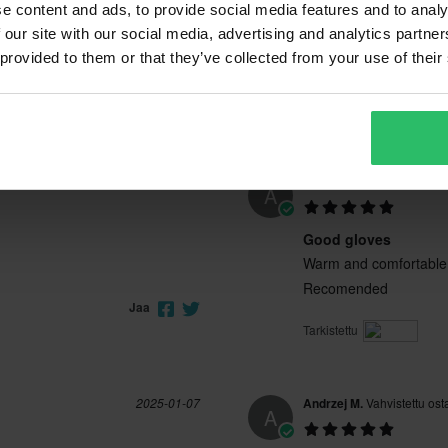
e content and ads, to provide social media features and to analy
 our site with our social media, advertising and analytics partn
 provided to them or that they’ve collected from your use of their
2026-01-02
Aigars L.
Vahvistettu ostaj
A
Good gloves
Warm and comfortable g
Recomended
Jaa
Tarkistettu
2025-01-07
Andrzej M.
Vahvistettu ost
A