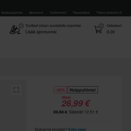
Asiakaspalvelu
Ajoneuvot
Tuotemerkit
Tilausstatus
Tietoa sledstore.fi
Tuotteet ollaan suodatettu sopiviksi
Ostoskori
0
0
Lisää ajoneuvosi
0,00
-32%
Huippuhinta!
Alkaen
26,99 €
39,50 €
Säästät 12,51 €
Epävarma koostasi?
Koko-opas