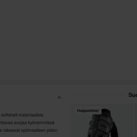
Suo
Huippuhinta!
ä softshell-materiaalista
tettavaa suojaa kylmemmissä
a takaavat optimaalisen pidon