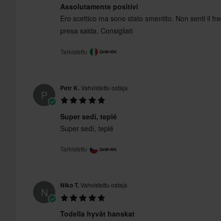
Assolutamente positivi
Ero scettico ma sono stato smentito. Non senti il 
presa salda. Consigliati
Tarkistettu
Petr K.
Vahvistettu ostaja
P
Super sedí, teplé
Super sedí, teplé
Tarkistettu
Niko T.
Vahvistettu ostaja
N
Todella hyvät hanskat