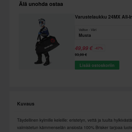
Älä unohda ostaa
Varustelaukku 24MX All-
Valitse - Väri
Musta
49,99 €
-47%
93,99 €
Lisää ostoskoriin
Kuvaus
Täydellinen kylmille keleille: eristetyn, vettä ja tuulta hylkiväst
valmistetun kämmenselän ansiosta 100% Brisker tarjoaa luo