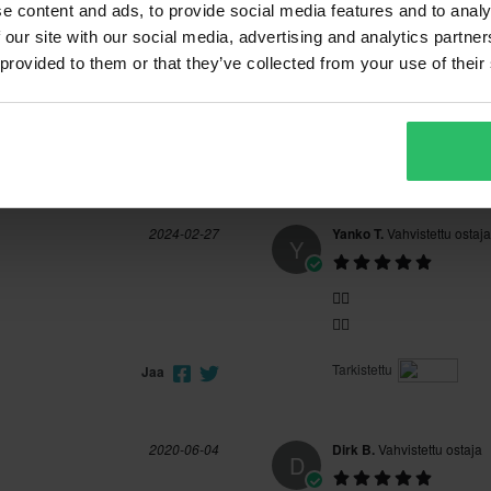
e content and ads, to provide social media features and to analy
 our site with our social media, advertising and analytics partn
Ei määritelty
 provided to them or that they’ve collected from your use of their
2024-02-27
Yanko T.
Vahvistettu ostaja
Y
👍🏼
👍🏼
Tarkistettu
Jaa
2020-06-04
Dirk B.
Vahvistettu ostaja
D