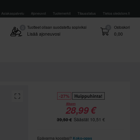
Asiakaspalvelu
Ajoneuvot
Tuotemerkit
Tilausstatus
Tietoa sledstore.fi
Tuotteet ollaan suodatettu sopiviksi
Ostoskori
0
0
Lisää ajoneuvosi
0,00
-27%
Huippuhinta!
Alkaen
28,99 €
39,50 €
Säästät 10,51 €
Epävarma koostasi?
Koko-opas