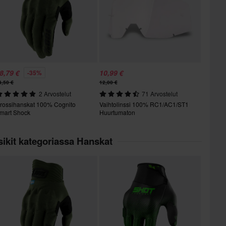
8,79 €
10,99 €
-35%
4,50 €
12,00 €
2 Arvostelut
71 Arvostelut
rossihanskat 100% Cognito
Vaihtolinssi 100% RC1/AC1/ST1
mart Shock
Huurtumaton
ikit kategoriassa Hanskat