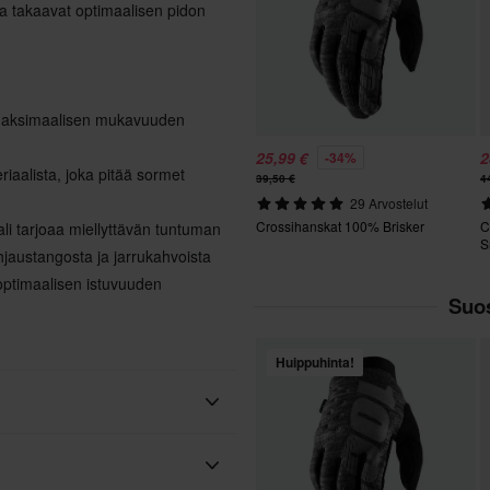
a takaavat optimaalisen pidon
 maksimaalisen mukavuuden
25,99 €
2
-34%
riaalista, joka pitää sormet
39,50 €
4
29 Arvostelut
Crossihanskat 100% Brisker
C
ali tarjoaa miellyttävän tuntuman
S
hjaustangosta ja jarrukahvoista
optimaalisen istuvuuden
Suos
Huippuhinta!
Ruskea, Vihreä, Maastokuvio