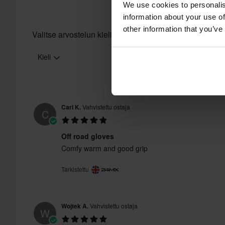
We use cookies to personalis
tuotteita. Katso lisätietoja ja ehdot
asiakaspalveluosiosta
.
information about your use of
Sertifiointistandardi
other information that you’ve
Valitse arvostelun kieli
Kieli
Carl K.
Vahvistettu ostaja
C
Off road gloves
Comfy warm and good grip
Tarkistettu
Wojtek A.
Vahvistettu ostaja
W