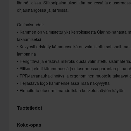
lämpötiloissa. Silikonipainatukset kämmenessä ja etusormess
ohjaustangossa ja jarruissa.
Ominaisuudet:
• Kämmen on valmistettu yksikerroksisesta Clarino-nahasta
takaamiseksi
• Kevyesti eristetty kämmenselkä on valmistettu softshell-mate
lämpiminä
• Hengittävä ja eristävä mikrokuidusta valmistettu sisämateria
• Silikoniprintti kämmenessä ja etusormessa parantaa pitoa o
• TPR-tarranauhakiinnitys ja ergonominen muotoilu takaavat 
• Heijastava logo kämmenselässä lisää näkyvyyttä
• Pinnoitettu etusormi mahdollistaa kosketusnäytön käytön
Tuotetiedot
Koko-opas
Väri