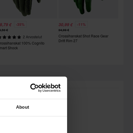
8,79 €
30,99 €
-35%
-11%
4,50 €
34,99 €
Crossihanskat Shot Race Gear
2 Arvostelut
Drift Rim 27
rossihanskat 100% Cognito
mart Shock
About