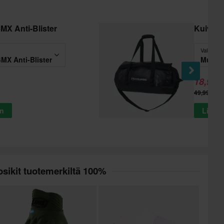
MX Anti-Blister
Kuivap
Valitse - 
MX Anti-Blister
Musta
18,99 €
49,99 €
in
Lisää 
sikit tuotemerkiltä 100%