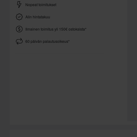
Nopeat toimitukset
Alin hintatakuu
Ilmainen toimitus yli 150€ ostoksista*
60 päivän palautusoikeus*