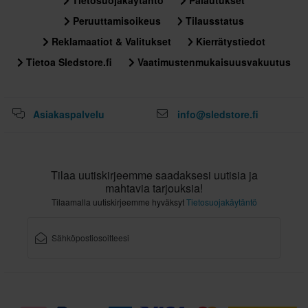
Peruuttamisoikeus
Tilausstatus
Reklamaatiot & Valitukset
Kierrätystiedot
Tietoa Sledstore.fi
Vaatimustenmukaisuusvakuutus
Asiakaspalvelu
info@sledstore.fi
Tilaa uutiskirjeemme saadaksesi uutisia ja
mahtavia tarjouksia!
Tilaamalla uutiskirjeemme hyväksyt
Tietosuojakäytäntö