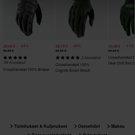
M
125 x 270 x 30 mm
XXL
120 x 320 x 25 mm
Sertifiointistandardi
-34%
-35%
-11%
25,99 €
28,79 €
30,99 €
39,50 €
44,50 €
34,99 €
Ei määritelty
Crossihanskat 
2 Arvostelut
29 Arvostelut
Gear Drift Rim 2
Crossihanskat 100%
Crossihanskat 100% Brisker
Cognito Smart Shock
Toimitukset & Kuljetukset
Ostoehdot
Maksu
Tietosuojakäytäntö
Palautukset