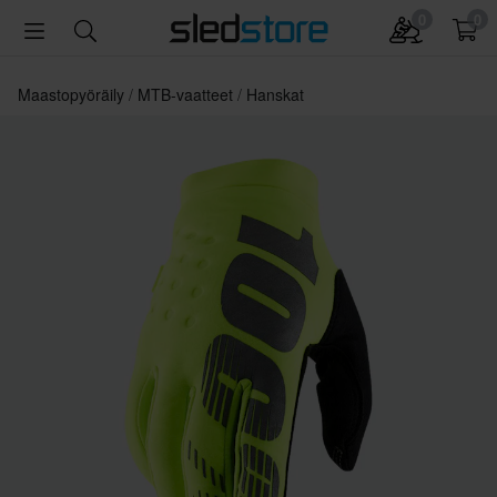
0
0
Maastopyöräily
MTB-vaatteet
Hanskat