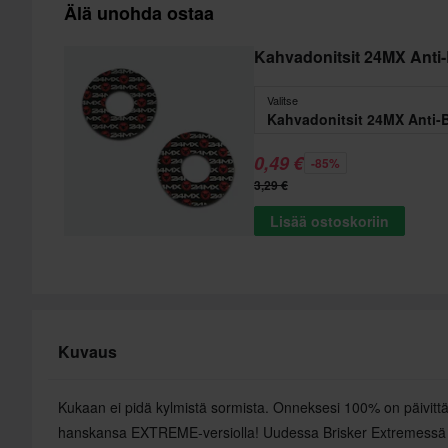
Älä unohda ostaa
Kahvadonitsit 24MX Anti-
Valitse
Kahvadonitsit 24MX Anti-B
0,49 €
-85%
3,29 €
Lisää ostoskoriin
Kuvaus
Kukaan ei pidä kylmistä sormista. Onneksesi 100% on päivittä
hanskansa EXTREME-versiolla! Uudessa Brisker Extremessä 