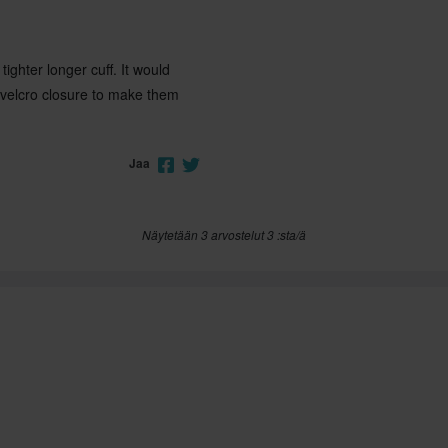
ighter longer cuff. It would
th velcro closure to make them
Jaa
Näytetään 3 arvostelut 3 :sta/ä