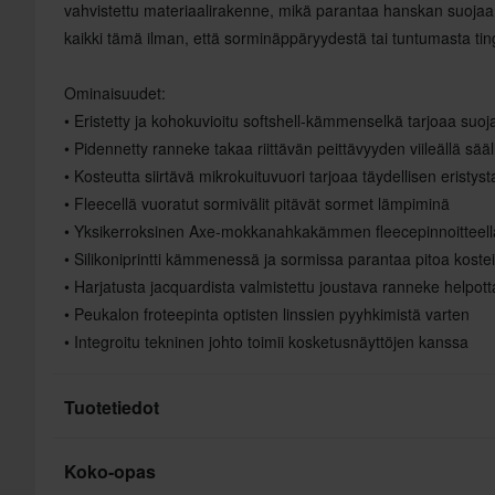
vahvistettu materiaalirakenne, mikä parantaa hanskan suojaa
kaikki tämä ilman, että sorminäppäryydestä tai tuntumasta tin
Ominaisuudet:
• Eristetty ja kohokuvioitu softshell-kämmenselkä tarjoaa suoj
• Pidennetty ranneke takaa riittävän peittävyyden viileällä sääl
• Kosteutta siirtävä mikrokuituvuori tarjoaa täydellisen eristys
• Fleecellä vuoratut sormivälit pitävät sormet lämpiminä
• Yksikerroksinen Axe-mokkanahkakämmen fleecepinnoitteell
• Silikoniprintti kämmenessä ja sormissa parantaa pitoa koste
• Harjatusta jacquardista valmistettu joustava ranneke helpo
• Peukalon froteepinta optisten linssien pyyhkimistä varten
• Integroitu tekninen johto toimii kosketusnäyttöjen kanssa
Tuotetiedot
Koko-opas
Merkki