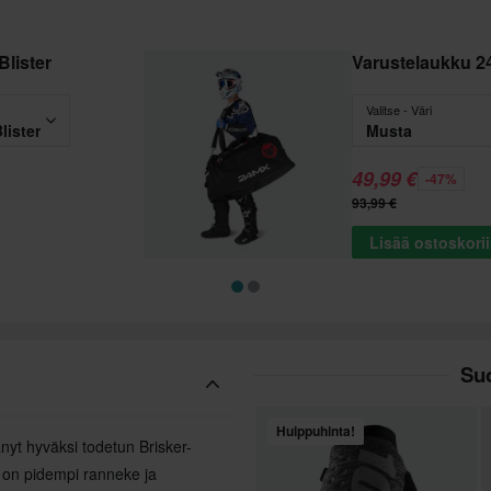
Blister
Varustelaukku 2
Valitse - Väri
lister
Musta
49,99 €
-47%
93,99 €
Lisää ostoskori
Suo
Huippuhinta!
nyt hyväksi todetun Brisker-
on pidempi ranneke ja