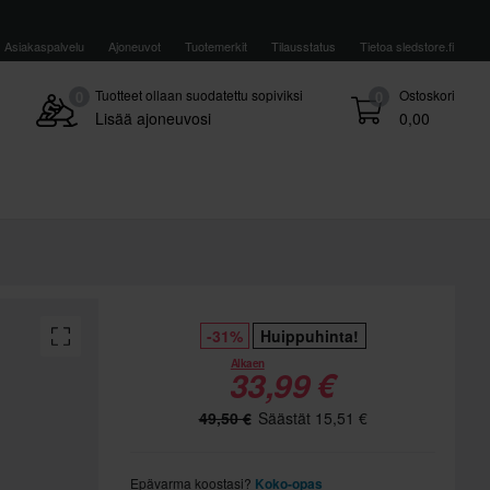
Asiakaspalvelu
Ajoneuvot
Tuotemerkit
Tilausstatus
Tietoa sledstore.fi
Tuotteet ollaan suodatettu sopiviksi
Ostoskori
0
0
Lisää ajoneuvosi
0,00
-31%
Huippuhinta!
Alkaen
33,99 €
49,50 €
Säästät 15,51 €
Epävarma koostasi?
Koko-opas