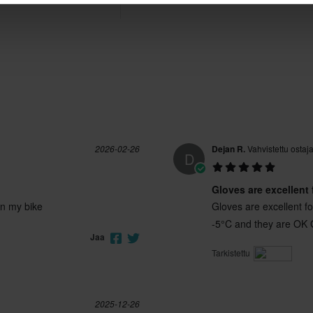
S
120 x 335 x 35 mm
XXL
130 x 360 x 25 mm
2026-02-26
Dejan R.
Vahvistettu ostaj
D
Gloves are excellent 
on my bike
Gloves are excellent f
-5°C and they are OK 
Jaa
Tarkistettu
2025-12-26