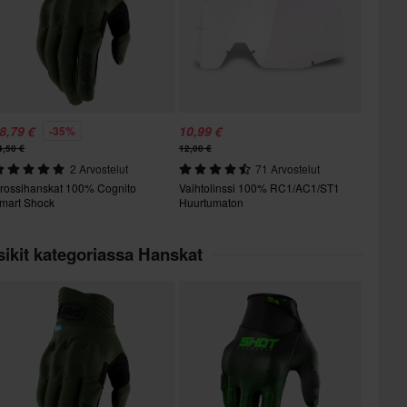
8,79 €
10,99 €
-35%
4,50 €
12,00 €
2 Arvostelut
71 Arvostelut
rossihanskat 100% Cognito
Vaihtolinssi 100% RC1/AC1/ST1
mart Shock
Huurtumaton
ikit kategoriassa Hanskat