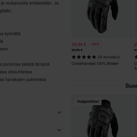
 ja mukavuutta entisestään. Ja
gitään.
aa kylmältä
lä
25,99 €
2
-34%
tason
39,50 €
4
29 Arvostelut
Crossihanskat 100% Brisker
C
a parantaa yleistä lämpöä
S
issa olosuhteissa
ttaa hanskojen pukemista
Suos
Huippuhinta!
100%