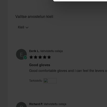
tuotteita. Katso lisätietoja ja ehdot
asiakaspalveluosiosta
.
Valitse arvostelun kieli
Kieli
Eerik L.
Vahvistettu ostaja
E
Good gloves
Good comfortable gloves and i can feel the levers 
Tarkistettu
Richard P.
Vahvistettu ostaja