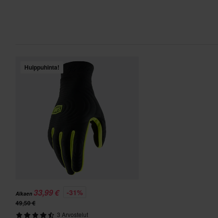
Huippuhinta!
33,99 €
-31%
Alkaen
49,50 €
3 Arvostelut