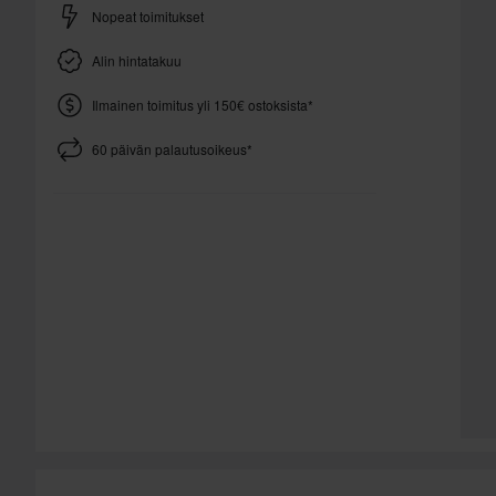
Nopeat toimitukset
Alin hintatakuu
Ilmainen toimitus yli 150€ ostoksista*
60 päivän palautusoikeus*