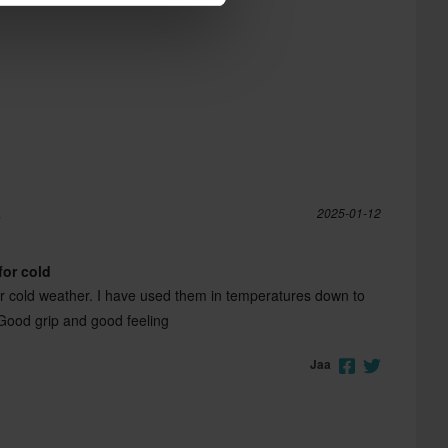
a
2025-01-12
for cold
or cold weather. I have used them in temperatures down to
Good grip and good feeling
Jaa