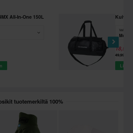
4MX All-In-One 150L
Kuivap
Valitse - 
Musta
18,99 €
49,99 €
in
Lisää 
sikit tuotemerkiltä 100%