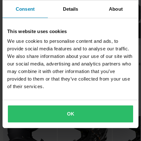
josta löydät kypärät, suojavarusteet, tuet, panssarit,
360° Turbine Technology tarjoaa ainutlaatuisen 3-in-1
Materiaali
Hintatakuumme on voimassa 14 päivän kuluessa ostoksestasi.
nesteytysjärjestelmät ja ajovarusteet. Kaiken mitä tarvitset
Consent
Details
About
turvajärjestelmän suojaamalla matalan nopeuden iskuilta,
Kestomuovi
pysyäksesi turvassa ja nauttiaksesi vauhdin hurmasta. Sinun
Ilmainen toimitus yli 150€ ostoksista*
korkean nopeuden iskuilta ja pyöriviltä voimiltä.
maailmassasi kaikki perustuu itsevarmuuteen. Meidän
Kiertovoimasuoja
ISKUVAAHTO: Neljä tiheyttä iskuvaahtoa, jotka vähentävät
Yli 150€ tilaukset ovat maksuttomia. *Tämä ei sisällä ylisuuria
This website uses cookies
tehtävämme on varmistaa, että sinulla on sekä rohkeutta että
päähän ja aivoihin kohdistuvia voimia
tuotteita
360° Turbine Technology
oikeat varusteet, joiden avulla ylität rajasi ja ajat kovempaa,
We use cookies to personalise content and ads, to
TURBIINIT: 360° Turbine Technology
Väri
60 päivän palautusoikeus*
nopeammin ja pidemmälle kuin koskaan uskoit mahdolliseksi..
provide social media features and to analyse our traffic.
131,99 €
169,99 €
-29%
184,99 €
Lähetä
Violetti
We also share information about your use of our site with
Sinulla on oikeus palauttaa tilauksesi 60 päivän sisällä.
• Pyörimissuojaus: Optimaalisesti suunnitellut turbiinilevyt
139,00 €
259,00 €
179,00 €
Näytä kaikki Leatt tuotteet
MTB-Housut Leatt Gravity
Naisten MTB-Ke
our social media, advertising and analytics partners who
Palautuksesta peritään mahdolliset kulut. *Palautusoikeus ei
mahdollistavat kypärän pienen liikkeen päässä iskun aikana,
Hätäpoistojärjestelmä
14 Arvostelut
4.0
ProFlat 3.0
may combine it with other information that you’ve
koske henkilökohtaisesti räätälöityjä tai tilauksesta valmistettuja
auttaen vähentämään huippukiihtyvyyttä päähän ja aivoihin.
Niskasuoja Leatt GPX 3.5
Kyllä
provided to them or that they’ve collected from your use
tuotteita. Katso lisätietoja ja ehdot
asiakaspalveluosiosta
.
of their services.
• Matalan iskun suojaus: Turbiineissa oleva erityinen energiaa
Kypärän paino
absorboiva materiaali absorboi matalan iskun energiaa, joka
Suosikit kategoriassa Crossikypärät
1150 g - 1300 g
liittyy aivotärähdykseen.
Merkki
ILMASTOINTI: Suuret ilmastointikanavat pitävät pääsi viileänä
OK
jopa matalammilla nopeuksilla
Leatt
VUORI: Pro-Fit™ moduloiva pehmustesarja tarjoaa vertaansa
Sertifiointistandardi
vailla olevaa mukavuutta minkä tahansa pään muodon kanssa