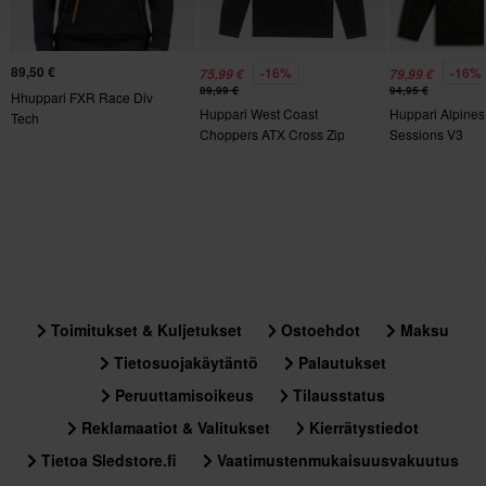
L
285 x 370 x 35 mm
S
89,50 €
-16%
-16%
75,99 €
79,99 €
89,99 €
94,95 €
Hhuppari FXR Race Div
175 x 290 x 95 mm
Huppari West Coast
Huppari Alpines
Tech
XL
Choppers ATX Cross Zip
Sessions V3
275 x 370 x 55 mm
Toimitukset & Kuljetukset
Ostoehdot
Maksu
Tietosuojakäytäntö
Palautukset
Peruuttamisoikeus
Tilausstatus
Reklamaatiot & Valitukset
Kierrätystiedot
Tietoa Sledstore.fi
Vaatimustenmukaisuusvakuutus