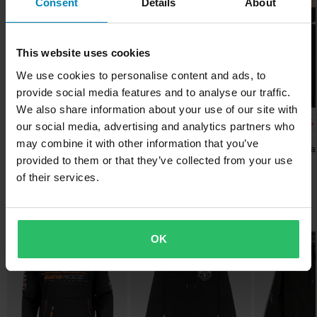
Alin hintatakuu
Aikuinen
Consent
Details
About
• Suunniteltu Ruotsissa, valmistettu Portugalissa
Pyrimme pitämään yllä parhaita hintoja, mutta jos löydät silti
Merkki
paremman hinnan kilpailijalta, vastaamme siihen hintaan.
JETHWEAR
This website uses cookies
Hintatakuumme on voimassa 14 päivän kuluessa ostoksestasi.
We use cookies to personalise content and ads, to
Materiaali
Ilmainen toimitus yli 150€ ostoksista*
provide social media features and to analyse our traffic.
Ulkomateriaali
Yli 150€ tilaukset ovat maksuttomia. *Tämä ei sisällä ylisuuria
We also share information about your use of our site with
-41%
-47%
-50%
100% Puuvilla
21,99 €
44,99 €
20,99 €
tuotteita
our social media, advertising and analytics partners who
36,99 €
84,99 €
41,99 €
may combine it with other information that you’ve
T-Paita Jethwear Mountains
Huppari Jethwear Tree Line
T-Paita Jethwea
Paketin mitat
60 päivän palautusoikeus*
provided to them or that they’ve collected from your use
Box
Lähetä
3XL
Sinulla on oikeus palauttaa tilauksesi 60 päivän sisällä.
of their services.
275 x 395 x 70 mm
Palautuksesta peritään mahdolliset kulut. *Palautusoikeus ei
Suosikit kategoriassa Hupparit & Paidat
koske henkilökohtaisesti räätälöityjä tai tilauksesta valmistettuja
XXL
tuotteita. Katso lisätietoja ja ehdot
asiakaspalveluosiosta
.
280 x 390 x 45 mm
OK
Huippuhinta!
XS
185 x 285 x 95 mm
M
185 x 285 x 95 mm