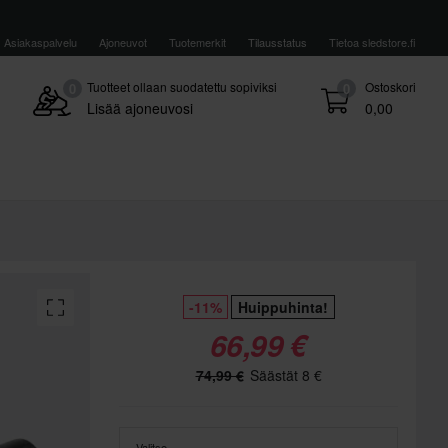
Asiakaspalvelu
Ajoneuvot
Tuotemerkit
Tilausstatus
Tietoa sledstore.fi
Tuotteet ollaan suodatettu sopiviksi
Ostoskori
0
0
Lisää ajoneuvosi
0,00
-11%
Huippuhinta!
66,99 €
74,99 €
Säästät 8 €
Valitse