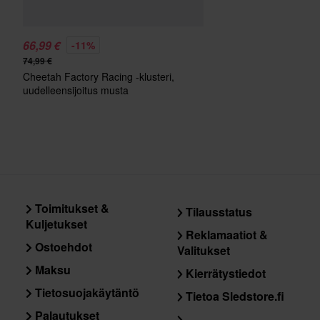
66,99 €
-11%
74,99 €
Cheetah Factory Racing -klusteri,
uudelleensijoitus musta
Toimitukset &
Tilausstatus
Kuljetukset
Reklamaatiot &
Ostoehdot
Valitukset
Maksu
Kierrätystiedot
Tietosuojakäytäntö
Tietoa Sledstore.fi
Palautukset