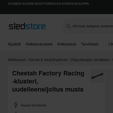
SUOMEN SUURIN MOOTTORIKELKKAVERKKOKAUPPA
Kypärät
Kelkkavarusteet
Kelkkaosat
Tarvikkeet
Li
Kelkkaosat
Kahvat & Vauhdinpitimet
Ohjaustangon tarvikkeet
Cheetah Factory Racing
-klusteri,
uudelleensijoitus musta
Nopeat toimitukset