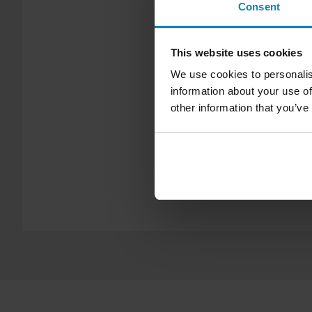
Ilmainen toimitus yli 150€ ostoksista*
Consent
Yli 150€ tilaukset ovat maksuttomia. *Tämä ei sisällä ylisuuria 
This website uses cookies
60 päivän palautusoikeus*
We use cookies to personalis
Sinulla on oikeus palauttaa tilauksesi 60 päivän sisällä. Pala
information about your use of
kulut. *Palautusoikeus ei koske henkilökohtaisesti räätälöityjä t
other information that you’ve
Lähetä
tuotteita. Katso lisätietoja ja ehdot
asiakaspalveluosiosta
.