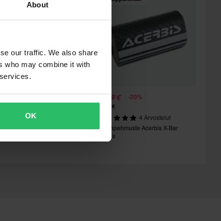
About
se our traffic. We also share
ers who may combine it with
 services.
27,99 €
23,99 €
-20%
29,99 €
2 Arvostelut
OK
4 Arvostelut
uojakaari Munster Fingergas
Tankopehmuste Acerbis X-Bar
Hopea