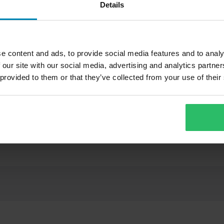
Details
tuotteita
e content and ads, to provide social media features and to analy
utuksesta peritään mahdolliset
 our site with our social media, advertising and analytics partn
ai tilauksesta valmistettuja
 provided to them or that they’ve collected from your use of their
29,99 €
1
-40%
49,99 €
Käynnistinkahva Proworks
S