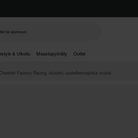
festyle & Ulkoilu
Maastopyöräily
Outlet
Cheetah Factory Racing -klusteri, uudelleensijoitus musta