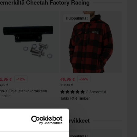
temerkiltä Cheetah Factory Racing
Huippuhinta!
2,99 €
40,99 €
-12%
-66%
5,99 €
119,50 €
no-X Ohjaustankokorokkeen
2 Arvostelut
iinnike
Takki FXR Timber
egoriassa Ohjaustangon tarvikkeet
Huippuhinta!