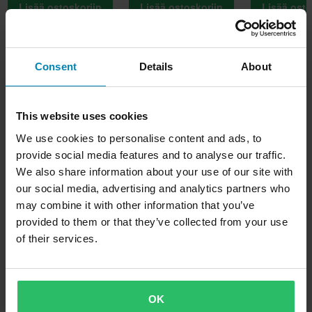
Lisää ostoskoriin
Lisää ostoskoriin
Lisää osto
Kuvaus
Consent
Details
About
Kun vaihtoehtoja on loputtomasti, eikö olisi hyvä selvittää, mikä
Tuotetiedot
This website uses cookies
moottoriöljy todella tarjoaa tinkimätöntä suorituskykyä?
We use cookies to personalise content and ads, to
Asiakkaiden arvostelut
(3)
Merkki
Castrol POWER1 ULTIMATE on kehitetty täyssynteettisellä
provide social media features and to analyse our traffic.
Castrol
teknologialla tarjoamaan huippuluokan suorituskykyä viidellä
We also share information about your use of our site with
Toimitus ja palautus
our social media, advertising and analytics partners who
kriittisellä osa-alueella.
Öljyn tyyppi
may combine it with other information that you’ve
Synteettinen
Nopeat toimitukset
provided to them or that they’ve collected from your use
Kysymyksiä tuotteesta
Castrol POWER1 ULTIMATE:n 5-in-1-kaava takaa huippuluokan
(Kysy jotain)
of their services.
Toimitamme päivittäin tilauksia kaikkialle Pohjoismaissa.
suorituskyvyn ja kiihtyvyyden.
Paketin mitat
Teemme aina parhaamme varmistaaksemme, että vastaanotat
Kysy jotain
Tuotemerkistä
10W-50
tuotteet mahdollisimman nopeasti!
Edut:
125 x 265 x 270 mm
Täyssynteettinen 4-tahtimoottoripyöräöljy
OK
5W-40
Castrol perustettiin vuonna 1899, ja sitä pidetään markkinoiden
Alin hintatakuu