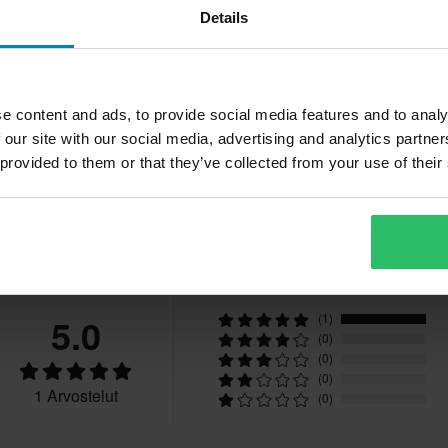
XXL
100 x 100 x 20 mm
Details
tuotteita
S
100 x 100 x 20 mm
34,50 €
2
2
2 Arvostelut
M
Pohjakerroksen housut FXR
utuksesta peritään mahdolliset
L
Atmosphere Boxer Brief 25
e content and ads, to provide social media features and to analy
ai tilauksesta valmistettuja
 our site with our social media, advertising and analytics partn
 provided to them or that they’ve collected from your use of their
Asiakkaiden arvostelut
5.0
(1)
(0)
(0)
(0)
1 Arvostelut
(0)