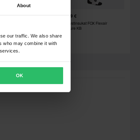
About
2,99 €
49,99 €
-12%
5,99 €
Säärystinsukat FOX Flexair
X-Polvitukisukat Shot Race Gear
Fracture KB
ine 27
se our traffic. We also share
ers who may combine it with
 services.
OK