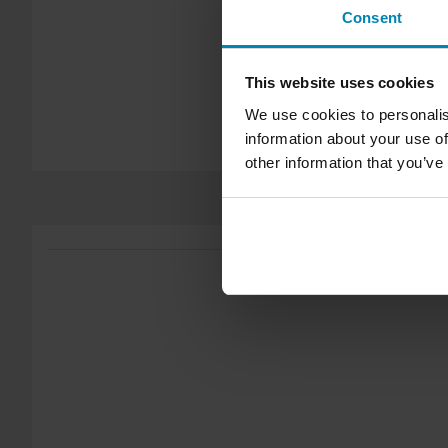
Consent
Yli 150€ tilaukset ovat maksuttomia. *Tämä ei sisällä ylisuuria 
60 päivän palautusoikeus*
This website uses cookies
Sinulla on oikeus palauttaa tilauksesi 60 päivän sisällä. Pala
We use cookies to personalis
kulut. *Palautusoikeus ei koske henkilökohtaisesti räätälöityjä t
information about your use of
Lähetä
tuotteita. Katso lisätietoja ja ehdot
asiakaspalveluosiosta
.
other information that you’ve