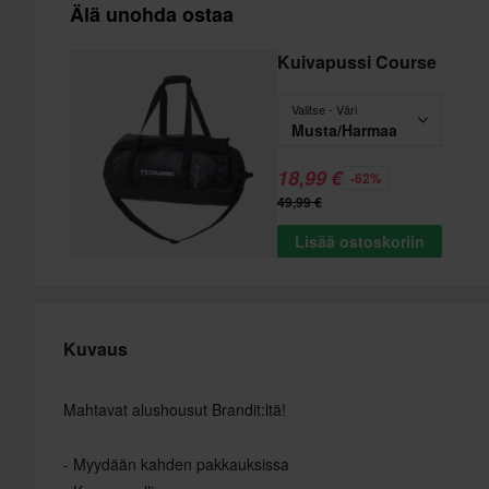
Älä unohda ostaa
Kuivapussi Course
Valitse - Väri
Musta/Harmaa
18,99 €
-62%
49,99 €
Lisää ostoskoriin
Kuvaus
Mahtavat alushousut Brandit:ltä!
- Myydään kahden pakkauksissa