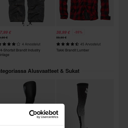
7,99 €
38,99 €
-35%
9,90 €
59,90 €
4 Arvostelut
45 Arvostelut
/4-Shortsit Brandit Industry
Takki Brandit Lumber
intage
ategoriassa Alusvaatteet & Sukat