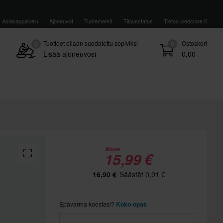
Asiakaspalvelu
Ajoneuvot
Tuotemerkit
Tilausstatus
Tietoa sledstore.fi
Tuotteet ollaan suodatettu sopiviksi
Ostoskori
0
0
Lisää ajoneuvosi
0,00
Alkaen
15,99 €
16,90 €
Säästät 0,91 €
Epävarma koostasi?
Koko-opas