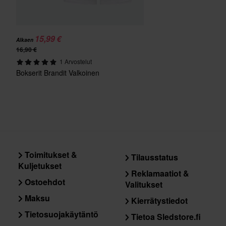
15,99 €
Alkaen
16,90 €
1 Arvostelut
Bokserit Brandit Valkoinen
Toimitukset &
Tilausstatus
Kuljetukset
Reklamaatiot &
Ostoehdot
Valitukset
Maksu
Kierrätystiedot
Tietosuojakäytäntö
Tietoa Sledstore.fi