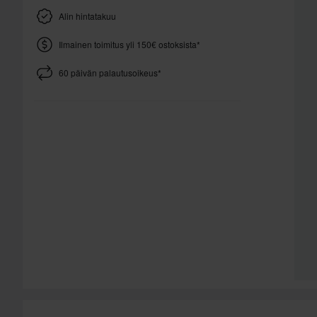
Alin hintatakuu
Ilmainen toimitus yli 150€ ostoksista*
60 päivän palautusoikeus*