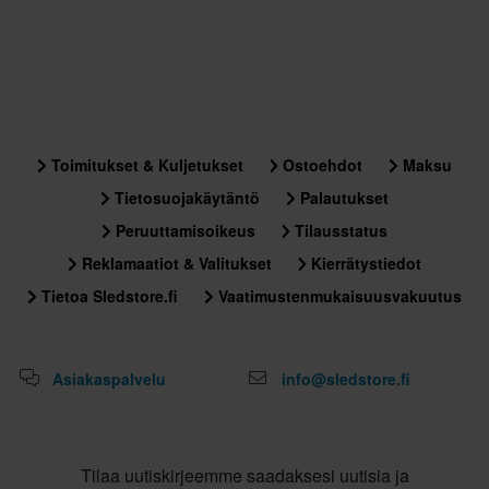
Toimitukset & Kuljetukset
Ostoehdot
Maksu
Tietosuojakäytäntö
Palautukset
Peruuttamisoikeus
Tilausstatus
Reklamaatiot & Valitukset
Kierrätystiedot
Tietoa Sledstore.fi
Vaatimustenmukaisuusvakuutus
Asiakaspalvelu
info@sledstore.fi
Tilaa uutiskirjeemme saadaksesi uutisia ja