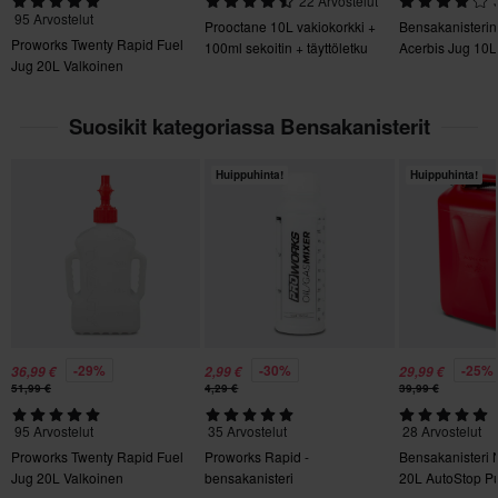
22 Arvostelut
Palautuksesta peritään mahdolliset kulut. *Palautusoikeus ei
95 Arvostelut
Prooctane 10L vakiokorkki +
Bensakanisterin
koske henkilökohtaisesti räätälöityjä tai tilauksesta valmistettuja
Proworks Twenty Rapid Fuel
100ml sekoitin + täyttöletku
Acerbis Jug 10L
tuotteita. Katso lisätietoja ja ehdot
asiakaspalveluosiosta
.
Jug 20L Valkoinen
Suosikit kategoriassa Bensakanisterit
Huippuhinta!
Huippuhinta!
-29%
-30%
-25%
36,99 €
2,99 €
29,99 €
51,99 €
4,29 €
39,99 €
95 Arvostelut
35 Arvostelut
28 Arvostelut
Proworks Twenty Rapid Fuel
Proworks Rapid -
Bensakanisteri 
Jug 20L Valkoinen
bensakanisteri
20L AutoStop P