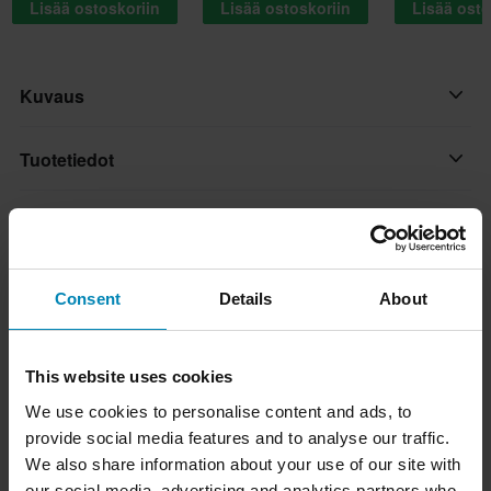
Lisää ostoskoriin
Lisää ostoskoriin
Lisää osto
Kuvaus
HJC RPHA 31 tarjoaa parannetun iskunkestävyyden ja
Tuotetiedot
maksimaalisen suojan PIM Evo -kuorensa ja monitiheysisen
EPS:n ansiosta. Laajojen tuulitunnelitestien kautta suunniteltu
Koko-opas
Hätäpoistojärjestelmä
hiljaisempaa ja aerodynaamisempaa ajoa varten, aurinkovisiirillä
Ei
varustettu RPHA 31 vähentää melutasoa ja tuuliturbulenssia.
Toimitus ja palautus
RPHA 31 hyväksyy myös toisen sukupolven SMART HJC
Consent
Details
About
Suljinmekanismi
Bluetooth-viestintäjärjestelmät, mikä mahdollistaa
Mikrometrinen
Nopeat toimitukset
moottoripyöräilijöiden pysymisen yhteydessä ja keskittymisen
Kysymyksiä tuotteesta
(Kysy jotain)
edessä olevaan tiehen.
Kypäräpuhelin
Toimitamme päivittäin tilauksia kaikkialle Pohjoismaissa.
This website uses cookies
Teemme aina parhaamme varmistaaksemme, että vastaanotat
Valmisteltu
Kysy jotain
We use cookies to personalise content and ads, to
Tuotemerkistä
Ominaisuudet:
tuotteet mahdollisimman nopeasti!
provide social media features and to analyse our traffic.
Tuotteen käyttäjä
• Premium Integrated Matrix (PIM) Evo -kuori tulee neljässä
We also share information about your use of our site with
HJC on yksi maailman suurimmista moottoripyörä-, motocross-
Alin hintatakuu
Aikuinen
koossa ja sisältää hiili-aramidikuitua, hiilikuitua, lasikuitua,
our social media, advertising and analytics partners who