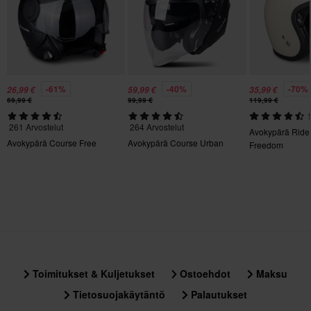
Ei mitään
Aurinkovisiiri
Kyllä
Kypärän ominaisuudet
-61%
-40%
-70%
26,99 €
59,99 €
35,99 €
69,99 €
99,99 €
119,99 €
Mukana Pinlock, Sisäinen aurinkovisiiri, Pikakiinnitys,
Irrotettava vuori, Kypäräpuhelinvalmius
261 Arvostelut
264 Arvostelut
Avokypärä Ride
Avokypärä Course Free
Avokypärä Course Urban
Freedom
Väri
Helmiäinen Valkoinen
Tyyli
Urban
Pinlock
Mukana
Toimitukset & Kuljetukset
Ostoehdot
Maksu
Tietosuojakäytäntö
Palautukset
Sertifiointistandardi