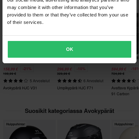
Suosikit tuotemerkiltä HJC
ja moottorikelkkakypärien valmistajista, ja sen tuotteita myydään
Pyrimme pitämään yllä parhaita hintoja, mutta jos löydät silti
orgaanista kuitukangasta ja luonnollista pellavakuitua
may combine it with other information that you’ve
Tuotteen Paino
yli 50 maassa. Jos etsit tyylikästä, turvallista, mukavaa ja
paremman hinnan kilpailijalta, vastaamme siihen hintaan.
• Kehittynyt antibakteerinen kangas tarjoaa parannetun
provided to them or that they’ve collected from your use
kohtuuhintaista kypärää, HJC on erinomainen valinta..
1500
Hintatakuumme on voimassa 14 päivän kuluessa ostoksestasi.
kosteudensiirrron ja nopean kuivumisen
of their services.
• Pestävä mukavuusvuori ja poskipadat
Kypärän paino
Näytä kaikki HJC tuotteet
Ilmainen toimitus yli 150€ ostoksista*
• Laajennettu kuori ja leuan EPS tarjoavat täyden kasvojen
1300 g – 1500 g
Yli 150€ tilaukset ovat maksuttomia. *Tämä ei sisällä ylisuuria
suojan verrattuna perinteisiin avokypäriin
OK
tuotteita
Väri
• Silmälasiurat mahdollistavat silmälasien käytön
• 3D-muotoiset poskipadat
Valkoinen
60 päivän palautusoikeus*
• Yhdellä kosketuksella toimiva mikrometrinen solki
-21%
-10%
-18
158,99 €
296,99 €
594,99 €
Lähetä
Materiaali
Sinulla on oikeus palauttaa tilauksesi 60 päivän sisällä.
199,99 €
329,99 €
724,99 €
• Heijastava materiaali turvallisuuden lisäämiseksi
5 Arvostelut
6 Arvostelut
Palautuksesta peritään mahdolliset kulut. *Palautusoikeus ei
Komposiittikuitu
• Kaikkien kokojen vaihdettavat poskipadat räätälöityä istuvuutta
Avokypärä HJC V31
Umpikypärä HJC F71
Avattava Kypär
koske henkilökohtaisesti räätälöityjä tai tilauksesta valmistettuja
varten
91 Carbon
Merkki
tuotteita. Katso lisätietoja ja ehdot
asiakaspalveluosiosta
.
• Valmis SMART HJC 50B ja 21B Bluetooth-viestintäjärjestelmille
HJC
• Sisältää Pinlock® 120 linssin DKS467
Suosikit kategoriassa Avokypärät
• Paino: noin 1 500 g
Irrotettava Vuori
• Täyttää ECE 22.06 -standardin
Kyllä
Huippuhinta!
Huippuhinta!
Kiertovoimasuoja