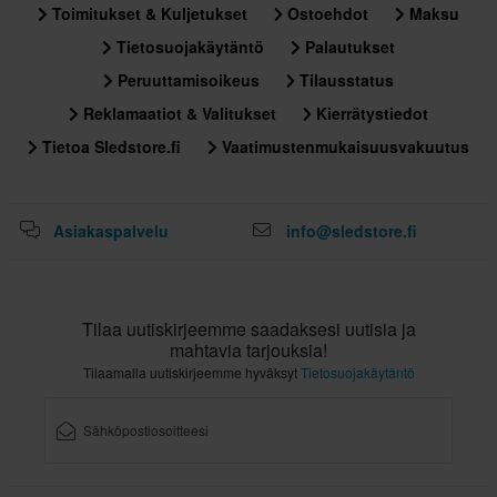
Toimitukset & Kuljetukset
Ostoehdot
Maksu
Tietosuojakäytäntö
Palautukset
Peruuttamisoikeus
Tilausstatus
Reklamaatiot & Valitukset
Kierrätystiedot
Tietoa Sledstore.fi
Vaatimustenmukaisuusvakuutus
Asiakaspalvelu
info@sledstore.fi
Tilaa uutiskirjeemme saadaksesi uutisia ja
mahtavia tarjouksia!
Tilaamalla uutiskirjeemme hyväksyt
Tietosuojakäytäntö