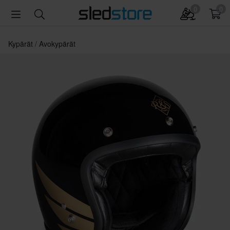
0
0
Kypärät
Avokypärät