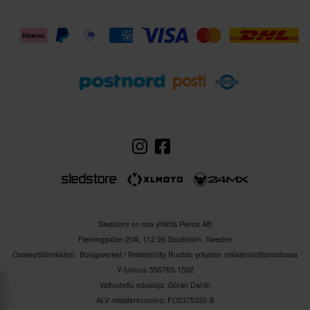
Sledstore on osa yhtiötä Pierce AB
Fleminggatan 20A, 112 26 Stockholm, Sweden
Osakeyhtiörekisteri: Bolagsverket / Rekisteröity Ruotsin yritysten rekisteröintitoimistossa
Y-tunnus: 556763-1592
Valtuutettu edustaja: Göran Dahlin
ALV-rekisterinumero: FO2375320-8