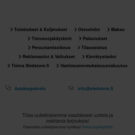
L
275 x 335 x 260 mm
XS
Toimitukset & Kuljetukset
Ostoehdot
Maksu
347 x 403 x 339 mm
Tietosuojakäytäntö
Palautukset
XXS
Peruuttamisoikeus
Tilausstatus
347 x 403 x 339 mm
M
Reklamaatiot & Valitukset
Kierrätystiedot
265 x 340 x 265 mm
Tietoa Sledstore.fi
Vaatimustenmukaisuusvakuutus
S
347 x 403 x 339 mm
Asiakaspalvelu
info@sledstore.fi
XL
347 x 403 x 339 mm
Sertifiointistandardi
Tilaa uutiskirjeemme saadaksesi uutisia ja
ECE 22.06
mahtavia tarjouksia!
Tilaamalla uutiskirjeemme hyväksyt
Tietosuojakäytäntö