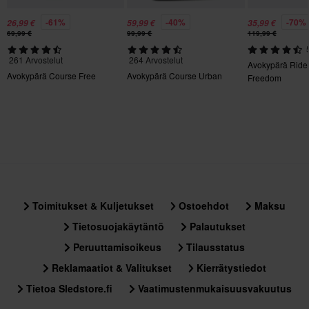
Kyllä
-61%
-40%
-70%
26,99 €
59,99 €
35,99 €
Kiertovoimasuoja
69,99 €
99,99 €
119,99 €
Ei mitään
261 Arvostelut
264 Arvostelut
Avokypärä Ride
Avokypärä Course Free
Avokypärä Course Urban
Freedom
Materiaali
Kestomuovi
Aurinkovisiiri
Kyllä
Tyyli
Urban
Toimitukset & Kuljetukset
Ostoehdot
Maksu
Materiaali
Tietosuojakäytäntö
Palautukset
Ulkomateriaali
Peruuttamisoikeus
Tilausstatus
100% Polykarbonaatti
Reklamaatiot & Valitukset
Kierrätystiedot
Tietoa Sledstore.fi
Vaatimustenmukaisuusvakuutus
Sertifiointistandardi