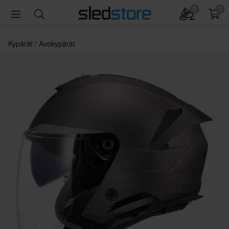
0
0
Kypärät
Avokypärät