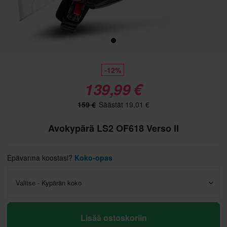
-12%
139,99 €
159 €
Säästät 19,01 €
Avokypärä LS2 OF618 Verso II
Epävarma koostasi?
Koko-opas
Valitse - Kypärän koko
Lisää ostoskoriin