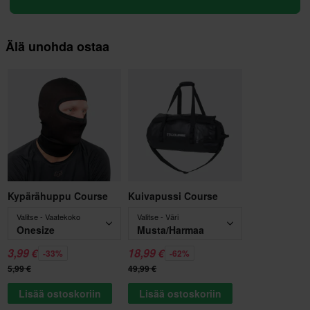
Älä unohda ostaa
Kypärähuppu Course
Kuivapussi Course
Valitse - Vaatekoko
Valitse - Väri
Onesize
Musta/Harmaa
3,99 €
18,99 €
-33%
-62%
5,99 €
49,99 €
Lisää ostoskoriin
Lisää ostoskoriin