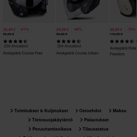
Kyllä
Väri
Musta/Punainen
-61%
-46%
-70%
26,99 €
53,99 €
35,99 €
69,99 €
99,99 €
119,99 €
Kiertovoimasuoja
259 Arvostelut
264 Arvostelut
Ei mitään
Avokypärä Ride
Avokypärä Course Free
Avokypärä Course Urban
Freedom
Materiaali
Kestomuovi
Aurinkovisiiri
Kyllä
Tyyli
Urban
Toimitukset & Kuljetukset
Ostoehdot
Maksu
Tietosuojakäytäntö
Palautukset
Materiaali
Peruuttamisoikeus
Tilausstatus
Ulkomateriaali