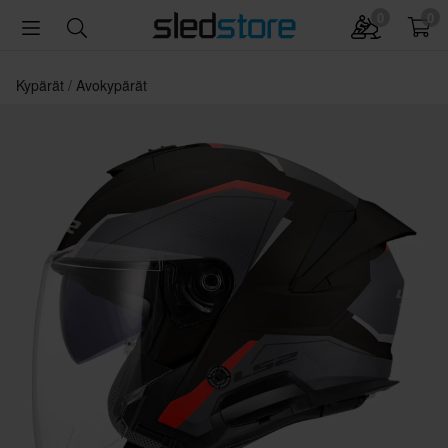
0
0
Kypärät
Avokypärät