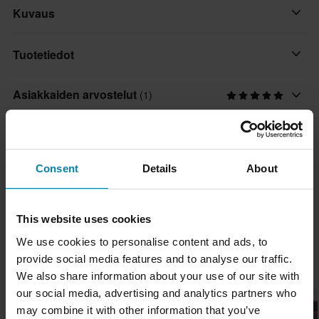
Kuvaus
Täydellinen kypärä kaupunkiajajille. Erittäin kevyt ja turvallinen
Tuotetiedot
HPTT-kuoren ansiosta. Moderni muotoilu, jossa on kaksi suurta
ilmanottoaukkoa, jotka tarjoavat erinomaisen ilmanvaihdon.
Asiakkaiden arvostelut
(1)
Väri
Leveä visiiri, jossa on naarmuuntumisenestokäsittely.
Musta/Huomioväri Keltainen
Koko-opas
Ominaisuudet:
Väri
• HPTT-kestomuovikuori (High-Pressure Thermoplastic Resin
Keltainen, Musta
Consent
Details
About
Toimitus ja palautus
Technology)
• Mikrometrinen solki
Tuotteen käyttäjä
• Monitiheyksinen EPS.
Nopeat toimitukset
Aikuinen
Kysymyksiä tuotteesta
This website uses cookies
(Kysy jotain)
• Vahvistettu leukahihna
Toimitamme päivittäin tilauksia kaikkialle Pohjoismaissa.
We use cookies to personalise content and ads, to
Materiaali
• Kanavallinen EPS
Teemme aina parhaamme varmistaaksemme, että vastaanotat
Kysy jotain
provide social media features and to analyse our traffic.
Kestomuovi
Suosikit tuotemerkiltä LS2
• Yläosan tuuletusaukot
tuotteet mahdollisimman nopeasti!
We also share information about your use of our site with
• Irrotettava ja pestävä vuori
Kypärän ominaisuudet
our social media, advertising and analytics partners who
Huippuhinta!
Huippuhinta!
• Laserleikattu vaahtomuovi
Alin hintatakuu
may combine it with other information that you’ve
Pikakiinnitys, Irrotettava vuori