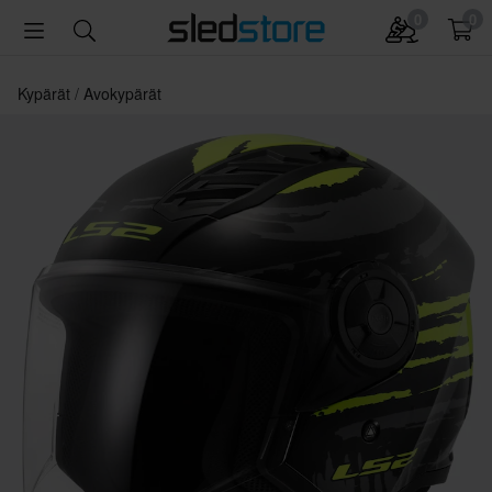
0
0
Kypärät
Avokypärät