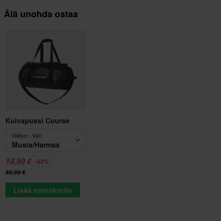
Älä unohda ostaa
Kuivapussi Course
Valitse - Väri
Musta/Harmaa
18,99 €
-62%
49,99 €
Lisää ostoskoriin