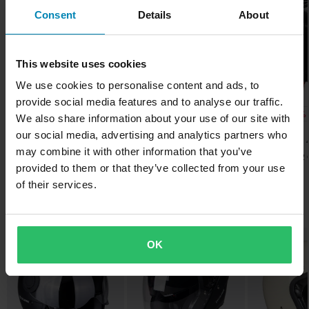
Pyrimme pitämään yllä parhaita hintoja, mutta jos löydät silti
Consent
Details
About
• Laserleikattu vaahto
Kypärän ominaisuudet
paremman hinnan kilpailijalta, vastaamme siihen hintaan.
• Uusi pikakiinnitteinen visiirijärjestelmä (painonappi)
Pikakiinnitys, Irrotettava vuori
Hintatakuumme on voimassa 14 päivän kuluessa ostoksestasi.
• Naarmu- ja UV-kestävä
This website uses cookies
• Paino: 1200 ± 50 gr.
Merkki
Ilmainen toimitus yli 150€ ostoksista*
• ECE 22.06
We use cookies to personalise content and ads, to
LS2
Yli 150€ tilaukset ovat maksuttomia. *Tämä ei sisällä ylisuuria
provide social media features and to analyse our traffic.
-20%
-20%
-20%
70,99 €
62,99 €
70,99 €
tuotteita
Kypärän paino
We also share information about your use of our site with
89,00 €
79,00 €
89,00 €
our social media, advertising and analytics partners who
1150 g - 1300 g
3 Arvostelut
1 Arvostelut
60 päivän palautusoikeus*
may combine it with other information that you’ve
Avokypärä LS2 OF616
Avokypärä LS2 OF616
Avokypärä LS2
Lähetä
Kypäräpuhelin
Sinulla on oikeus palauttaa tilauksesi 60 päivän sisällä.
provided to them or that they’ve collected from your use
Airflow II Solid
Airflow II Solid
Airflow II Solid
Palautuksesta peritään mahdolliset kulut. *Palautusoikeus ei
of their services.
Ei
koske henkilökohtaisesti räätälöityjä tai tilauksesta valmistettuja
Suosikit kategoriassa Avokypärät
Irrotettava Vuori
tuotteita. Katso lisätietoja ja ehdot
asiakaspalveluosiosta
.
Kyllä
Huippuhinta!
Huippuhinta!
Huippuhinta!
OK
Pinlock
Ei
Tuotteen Paino