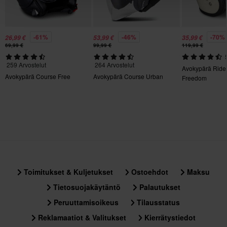
1200
Väri
-61%
-46%
-70%
26,99 €
53,99 €
35,99 €
69,99 €
99,99 €
119,99 €
Sininen, Harmaa
259 Arvostelut
264 Arvostelut
Kiertovoimasuoja
Avokypärä Ride
Avokypärä Course Free
Avokypärä Course Urban
Freedom
Ei mitään
Materiaali
Kestomuovi
Väri
Harmaa/Sininen
Tyyli
Toimitukset & Kuljetukset
Ostoehdot
Maksu
Urban
Tietosuojakäytäntö
Palautukset
Peruuttamisoikeus
Tilausstatus
Paketin mitat
Reklamaatiot & Valitukset
Kierrätystiedot
L