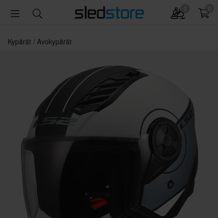
0
0
Kypärät
Avokypärät