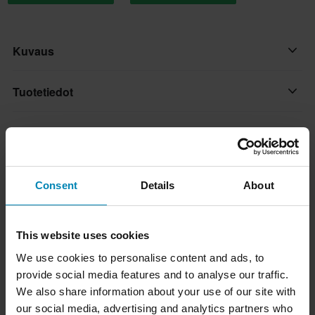
Kuvaus
Monikäyttöinen kypärä, joka mahdollistaa ajamisen joko
Tuotetiedot
kasvosuojan kanssa tai ilman sitä, tilanteesta riippuen. Erittäin
helppo ottaa pois kahdella napsautuksella molemmilla sivuilla.
Asiakkaiden arvostelut
(6)
Aurinkovisiiri
LS2-visiirit on valmistettu 3D-tekniikalla optisesti täsmällisestä A-
Ei
luokan polykarbonaatista, joka on iskunkestävää polymeeriä,
Koko-opas
joka vähentää vääristymiä ja tarjoaa parhaan mahdollisen
Hätäpoistojärjestelmä
Consent
Details
About
selkeyden.
Ei
Toimitus ja palautus
Ominaisuudet:
Suljinmekanismi
This website uses cookies
• Mikrometrinen solki
Nopeat toimitukset
Mikrometrinen
Kysymyksiä tuotteesta
(Kysy jotain)
We use cookies to personalise content and ads, to
• 2 kuorta
Toimitamme päivittäin tilauksia kaikkialle Pohjoismaissa.
provide social media features and to analyse our traffic.
Tuotteen käyttäjä
• Säädettävä lippa
Teemme aina parhaamme varmistaaksemme, että vastaanotat
We also share information about your use of our site with
Kysy jotain
Aikuinen
Suosikit tuotemerkiltä LS2
• Irrotettava leukatanko
tuotteet mahdollisimman nopeasti!
our social media, advertising and analytics partners who