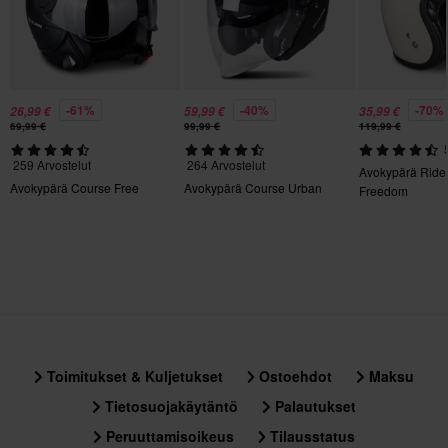
1350
Pinlock
Ei
-61%
-40%
-70%
Kiertovoimasuoja
26,99 €
59,99 €
35,99 €
69,99 €
99,99 €
119,99 €
Ei mitään
259 Arvostelut
264 Arvostelut
Avokypärä Ride
Materiaali
Avokypärä Course Free
Avokypärä Course Urban
Freedom
Kestomuovi
Tyyli
Urban
Materiaali
Ulkomateriaali
Toimitukset & Kuljetukset
Ostoehdot
Maksu
100% Polykarbonaatti
Tietosuojakäytäntö
Palautukset
Paketin mitat
Peruuttamisoikeus
Tilausstatus