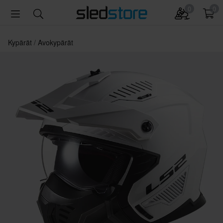
0
0
Kypärät
Avokypärät