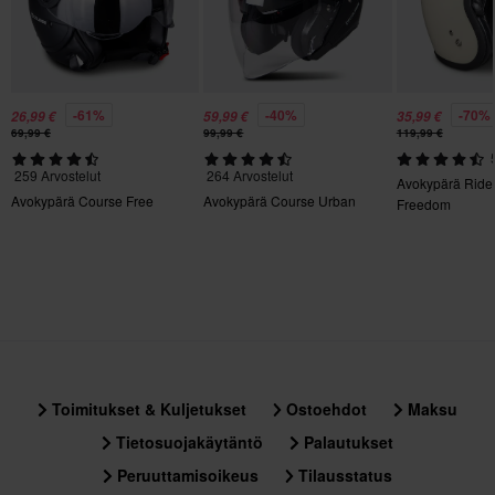
350 x 370 x 280 mm
3XL
295 x 395 x 285 mm
L
-61%
-40%
-70%
26,99 €
59,99 €
35,99 €
69,99 €
99,99 €
119,99 €
295 x 390 x 280 mm
S
259 Arvostelut
264 Arvostelut
Avokypärä Ride
Avokypärä Course Free
Avokypärä Course Urban
300 x 395 x 280 mm
Freedom
XXL
350 x 370 x 280 mm
XL
350 x 370 x 280 mm
Toimitukset & Kuljetukset
Ostoehdot
Maksu
Tietosuojakäytäntö
Palautukset
Peruuttamisoikeus
Tilausstatus