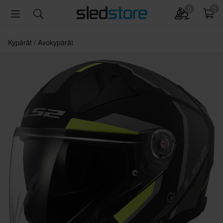
0
0
Kypärät
Avokypärät