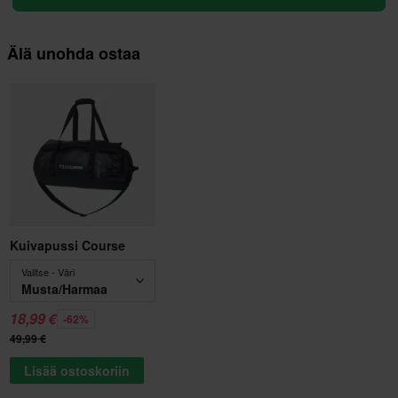
Älä unohda ostaa
Kuivapussi Course
Valitse - Väri
Musta/Harmaa
18,99 €
-62%
49,99 €
Lisää ostoskoriin