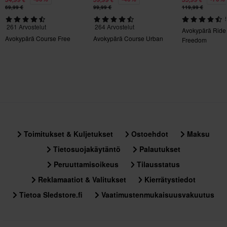
valmius
69,99 €
99,99 €
119,99 €
Tuotteen Paino
261 Arvostelut
264 Arvostelut
Avokypärä Ride
1400
Avokypärä Course Free
Avokypärä Course Urban
Freedom
Kiertovoimasuoja
Ei mitään
Aurinkovisiiri
Kyllä
Väri
Toimitukset & Kuljetukset
Ostoehdot
Maksu
Musta, Harmaa
Tietosuojakäytäntö
Palautukset
Tyyli
Peruuttamisoikeus
Tilausstatus
Urban
Reklamaatiot & Valitukset
Kierrätystiedot
Sertifiointistandardi
Tietoa Sledstore.fi
Vaatimustenmukaisuusvakuutus
DOT, ECE 22.06
Paketin mitat