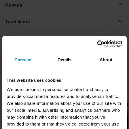
Kuvaus
OF603 LS2 Infinity II tarjoaa moottoripyöräilijöille kaivatun
Tuotetiedot
äärimmäisen vapauden tunteen teknisesti edistyksellisessä,
modernissa avoypärä-mallissa. Riippumatta ajotyylistäsi Infinity II
Koko-opas
Suljinmekanismi
tarjoaa kaiken tarvitsemasi ja monia muita ominaisuuksia
Mikrometrinen
kevyessä avokypärässä.
Toimitus ja palautus
Väri
Consent
Details
About
Ominaisuudet:
Musta/Harmaa/Punainen
Nopeat toimitukset
• HPFC (High-Performance Fibreglass Composite) -kuori,
Kysymyksiä tuotteesta
(Kysy jotain)
saatavana neljässä koossa
Kypäräpuhelin
Toimitamme päivittäin tilauksia kaikkialle Pohjoismaissa.
This website uses cookies
• Monitiheyksinen EPS viidessä koossa
Teemme aina parhaamme varmistaaksemme, että vastaanotat
Valmisteltu
Kysy jotain
We use cookies to personalise content and ads, to
Suosikit tuotemerkiltä LS2
• Heijastava turvaembleemi
tuotteet mahdollisimman nopeasti!
provide social media features and to analyse our traffic.
Tuotteen käyttäjä
• Metalli-turvalevy
We also share information about your use of our site with
Huippuhinta!
Alin hintatakuu
Aikuinen
• Hätäirrotusjärjestelmä
our social media, advertising and analytics partners who
Pyrimme pitämään yllä parhaita hintoja, mutta jos löydät silti
• Mikrometrinen metalli-räikkäsuljin
may combine it with other information that you’ve
Kypärän paino
paremman hinnan kilpailijalta, vastaamme siihen hintaan.
• Magneettinen älykäs vetonappi
provided to them or that they’ve collected from your use
1300 g – 1500 g
Hintatakuumme on voimassa 14 päivän kuluessa ostoksestasi.
• Huurtumista estävä, UV- ja naarmunkestävä kaksoisvisiiri