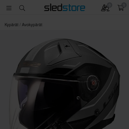
0
0
Kypärät
Avokypärät