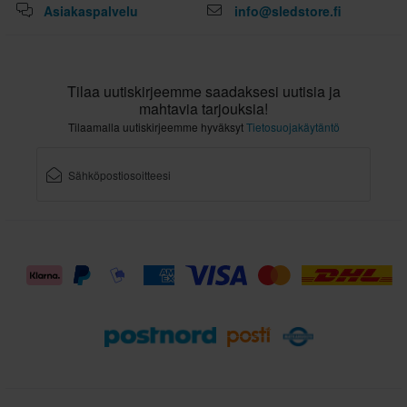
Asiakaspalvelu
info@sledstore.fi
3XL
347 x 403 x 339 mm
L
Tilaa uutiskirjeemme saadaksesi uutisia ja
347 x 403 x 339 mm
mahtavia tarjouksia!
XS
Tilaamalla uutiskirjeemme hyväksyt
Tietosuojakäytäntö
347 x 403 x 339 mm
M
347 x 403 x 339 mm
S
295 x 395 x 280 mm
XXL
290 x 395 x 275 mm
XL
290 x 395 x 280 mm