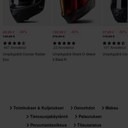
Tuotteen Paino
1400
Kiertovoimasuoja
-50%
-42%
-52%
69,99 €
160,99 €
57,99 €
Ei mitään
139,99 €
276,99 €
119,99 €
Väri
467 Arvostelut
23 Arvostelut
107 Arvostelut
Umpikypärä Course Raider
Umpikypärä Shark D-Skwal
Umpikypärä Co
Pinkki, Musta
Evo
3 Blast R
Kypärän ominaisuudet
Pikairrotettavat poskipalat, Pikakiinnitys, Irrotettava vuori
Tyyli
Urban
Sertifiointistandardi
Toimitukset & Kuljetukset
Ostoehdot
Maksu
ECE 22.06
Tietosuojakäytäntö
Palautukset
Paketin mitat
Peruuttamisoikeus
Tilausstatus