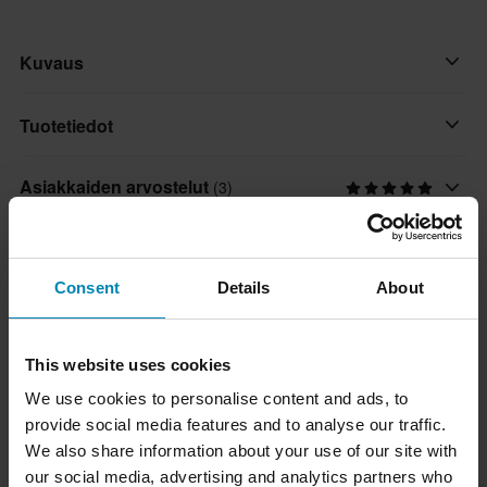
Kuvaus
LS2 OF 603 Infinity II tarjoaa äärimmäistä vapautta kuljettajille,
Tuotetiedot
jotka haluavat käyttää teknisesti edistyksellistä, modernia,
avointa moottoripyöräkypärää. Olipa suosikkiajotyylisi mikä
Asiakkaiden arvostelut
(3)
Aurinkovisiiri
tahansa, Infinity II tarjoaa kaiken tarvitsemasi kevyessä
Ei
avokypärässä.
Koko-opas
Suljinmekanismi
Ominaisuudet:
Consent
Details
About
Mikrometrinen
Toimitus ja palautus
• Kuori on valmistettu korkean suorituskyvyn
lasikuitukomposiitista (HPFC) ja se on saatavana neljässä
Materiaali
This website uses cookies
koossa
Nopeat toimitukset
Lasikuitu
Kysymyksiä tuotteesta
(Kysy jotain)
• Monitiheyksinen EPS-vuori viidessä koossa
We use cookies to personalise content and ads, to
Toimitamme päivittäin tilauksia kaikkialle Pohjoismaissa.
Väri
• Heijastava turvamerkki
provide social media features and to analyse our traffic.
Teemme aina parhaamme varmistaaksemme, että vastaanotat
Kysy jotain
Matta Pinkki
Suosikit tuotemerkiltä LS2
• Metallinen turvalevy
We also share information about your use of our site with
tuotteet mahdollisimman nopeasti!
• Emergency Release - hätäpoistojärjestelmä
our social media, advertising and analytics partners who