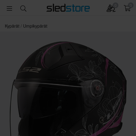
0
0
Kypärät
Umpikypärät