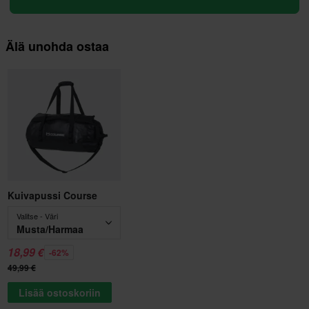
Älä unohda ostaa
Kuivapussi Course
Valitse - Väri
Musta/Harmaa
18,99 €
-62%
49,99 €
Lisää ostoskoriin