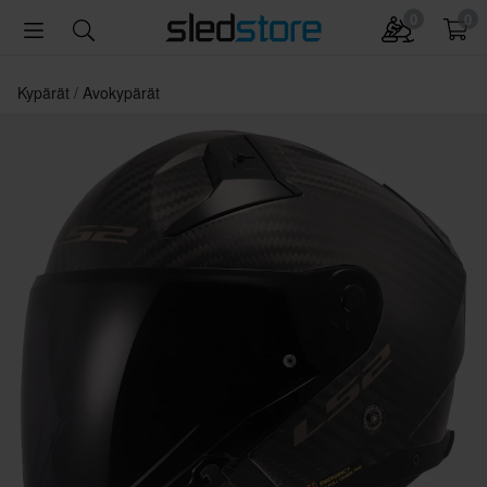
0
0
Kypärät
Avokypärät