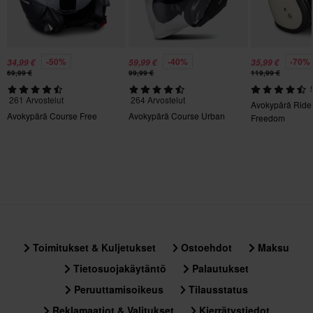
Hiilikuitu
Tuotteen Paino
1400
-50%
-40%
-70%
34,99 €
59,99 €
35,99 €
69,99 €
99,99 €
119,99 €
Kiertovoimasuoja
261 Arvostelut
264 Arvostelut
Ei mitään
Avokypärä Ride
Avokypärä Course Free
Avokypärä Course Urban
Freedom
Aurinkovisiiri
Kyllä
Väri
Matta
Tyyli
Urban
Toimitukset & Kuljetukset
Ostoehdot
Maksu
Tietosuojakäytäntö
Palautukset
Sertifiointistandardi
Peruuttamisoikeus
Tilausstatus
ECE 22.06
Reklamaatiot & Valitukset
Kierrätystiedot