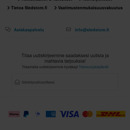
Paketin mitat
Tietoa Sledstore.fi
Vaatimustenmukaisuusvakuutus
XL
295 x 395 x 285 mm
L
Asiakaspalvelu
info@sledstore.fi
350 x 370 x 280 mm
M
300 x 390 x 285 mm
Tilaa uutiskirjeemme saadaksesi uutisia ja
3XL
mahtavia tarjouksia!
295 x 395 x 285 mm
Tilaamalla uutiskirjeemme hyväksyt
Tietosuojakäytäntö
XS
290 x 395 x 285 mm
XXL
300 x 395 x 280 mm
S
350 x 370 x 280 mm