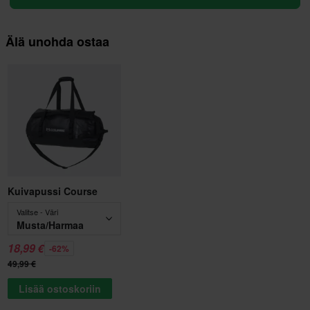
Älä unohda ostaa
Kuivapussi Course
Valitse - Väri
Musta/Harmaa
18,99 €
-62%
49,99 €
Lisää ostoskoriin