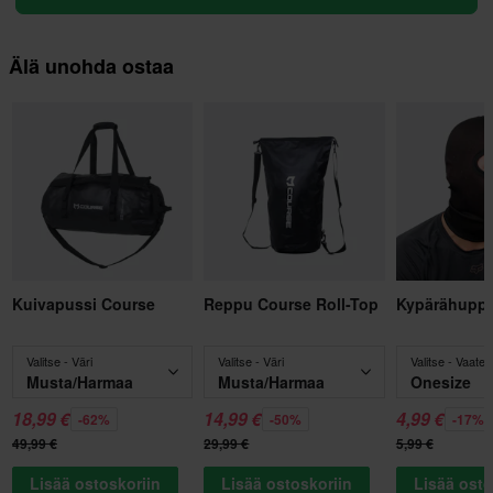
Älä unohda ostaa
Kuivapussi Course
Reppu Course Roll-Top
Kypärähupp
Valitse - Väri
Valitse - Väri
Valitse - Vaate
Musta/Harmaa
Musta/Harmaa
Onesize
18,99 €
14,99 €
4,99 €
-62%
-50%
-17%
49,99 €
29,99 €
5,99 €
Lisää ostoskoriin
Lisää ostoskoriin
Lisää osto