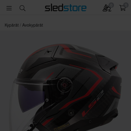
0
0
Kypärät
Avokypärät