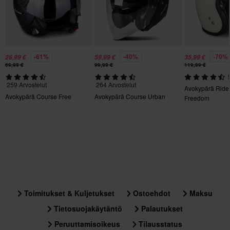
Tuotteen Paino
1300
Kiertovoimasuoja
Ei mitään
-61%
-40%
-70%
26,99 €
59,99 €
35,99 €
69,99 €
99,99 €
119,99 €
Väri
259 Arvostelut
264 Arvostelut
Punainen
Avokypärä Ride
Avokypärä Course Free
Avokypärä Course Urban
Freedom
Aurinkovisiiri
Kyllä
Tyyli
Urban
Sertifiointistandardi
ECE 22.06
Toimitukset & Kuljetukset
Ostoehdot
Maksu
Tietosuojakäytäntö
Palautukset
Paketin mitat
Peruuttamisoikeus
Tilausstatus
XS