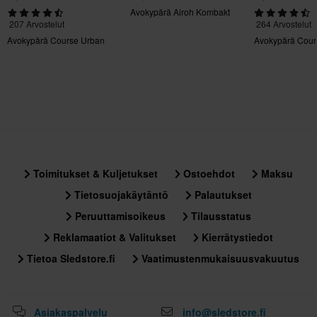
Avokypärä Airoh Kombakt
207 Arvostelut
264 Arvostelut
Avokypärä Course Urban
Avokypärä Cour
Toimitukset & Kuljetukset
Ostoehdot
Maksu
Tietosuojakäytäntö
Palautukset
Peruuttamisoikeus
Tilausstatus
Reklamaatiot & Valitukset
Kierrätystiedot
Tietoa Sledstore.fi
Vaatimustenmukaisuusvakuutus
Asiakaspalvelu
info@sledstore.fi