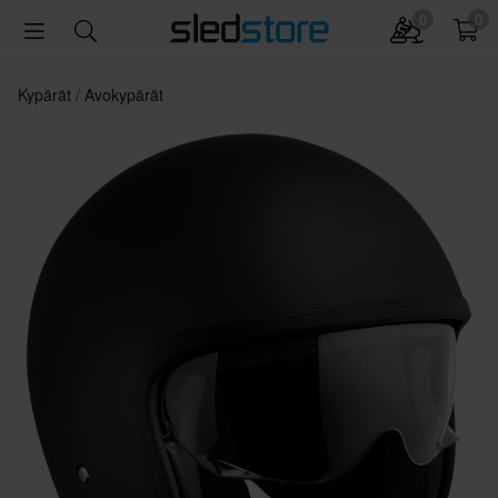
0
0
Kypärät
Avokypärät