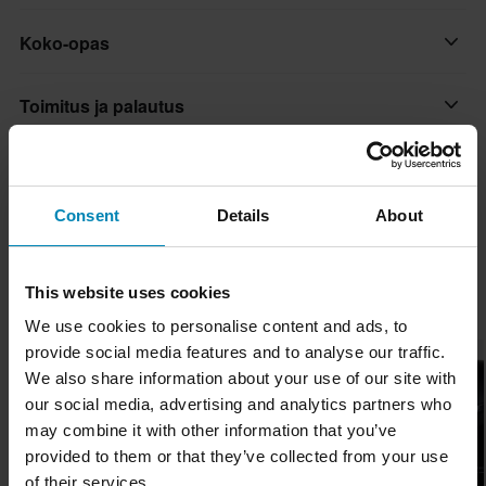
Musta
vuoksi. Nosta ajokokemuksesi uudelle tasolle ja nauti
Koko-opas
täydellisestä muodon ja toimivuuden yhdistelmästä IXS:n avulla.
Tuotteen käyttäjä
Löydä uusi itsevarmuuden ja tyylin taso avoimella tiellä.
Aikuinen
Toimitus ja palautus
Ominaisuudet:
Materiaali
• Polykarbonaatti
Nopeat toimitukset
Kestomuovi
Kysymyksiä tuotteesta
(Kysy jotain)
• Integroitu sisäinen alaslaskettava visiiri
Toimitamme päivittäin tilauksia kaikkialle Pohjoismaissa.
Väri
• Mikrolukitus (napsautussolki)
Consent
Details
About
Teemme aina parhaamme varmistaaksemme, että vastaanotat
Kysy jotain
Tuotemerkistä
Matta Musta
• Korkealaatuinen sisävuori
tuotteet mahdollisimman nopeasti!
• Täyttää standardin ECE 22.06
Tyyli
Laadukkaat varusteet sekä moottoripyöriin että motocross-
This website uses cookies
Alin hintatakuu
Suosikit tuotemerkiltä iXS
Urban
pyöriin!.
Pyrimme pitämään yllä parhaita hintoja, mutta jos löydät silti
We use cookies to personalise content and ads, to
provide social media features and to analyse our traffic.
Merkki
paremman hinnan kilpailijalta, vastaamme siihen hintaan.
Huippuhinta!
Huippuhinta!
Huippuhinta!
Näytä kaikki iXS tuotteet
We also share information about your use of our site with
Hintatakuumme on voimassa 14 päivän kuluessa ostoksestasi.
iXS
our social media, advertising and analytics partners who
Kypärän ominaisuudet
Ilmainen toimitus yli 150€ ostoksista*
may combine it with other information that you’ve
provided to them or that they’ve collected from your use
Yli 150€ tilaukset ovat maksuttomia. *Tämä ei sisällä ylisuuria
Pikakiinnitys
of their services.