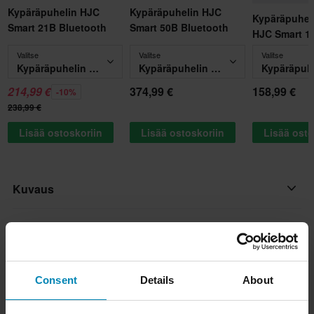
Kypäräpuhelin HJC
Kypäräpuhelin HJC
Kypäräpuheli
Smart 21B Bluetooth
Smart 50B Bluetooth
HJC Smart 1
Valitse
Valitse
Valitse
Kypäräpuhelin HJC Smart 21B Bluetooth
Kypäräpuhelin HJC Smart 50B Bluetooth
214,99 €
374,99 €
158,99 €
-10%
238,99 €
Lisää ostoskoriin
Lisää ostoskoriin
Lisää osto
Kuvaus
Upouusi HJC I20 -avokypärä on suunniteltu antamaan kuljettajille
Tuotetiedot
kokonaan erilainen lähestymistapa. Tämä katutaistelijan
inspiroima kypärä on varustettu irrotettava maskilla ja
Asiakkaiden arvostelut
(2)
Kypärän ominaisuudet
huurtumattomalla aurinkovisiirillä (savu), joka toimii
Consent
Details
About
Sisäinen aurinkovisiiri, Pikakiinnitys, Irrotettava vuori,
manuaalisesti kypärän kummallakin puolella olevilla
Koko-opas
Kypäräpuhelinvalmius