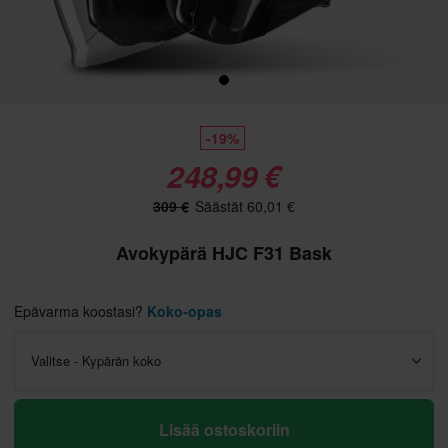
-19%
248,99 €
309 €
Säästät 60,01 €
Avokypärä HJC F31 Bask
Epävarma koostasi?
Koko-opas
Valitse - Kypärän koko
Lisää ostoskoriin