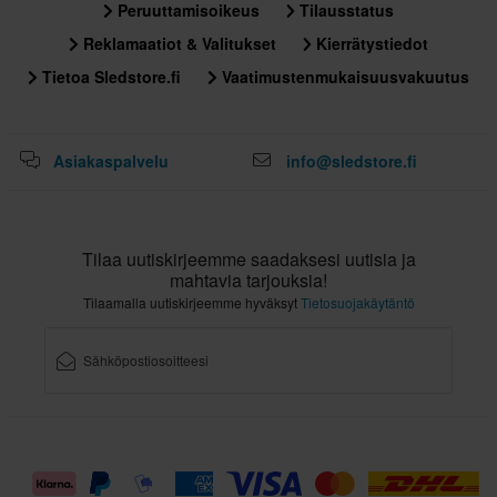
Peruuttamisoikeus
Tilausstatus
Reklamaatiot & Valitukset
Kierrätystiedot
Tietoa Sledstore.fi
Vaatimustenmukaisuusvakuutus
Asiakaspalvelu
info@sledstore.fi
Tilaa uutiskirjeemme saadaksesi uutisia ja
mahtavia tarjouksia!
Tilaamalla uutiskirjeemme hyväksyt
Tietosuojakäytäntö