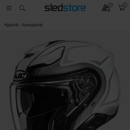
0
0
Kypärät
Avokypärät