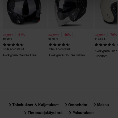
XXL
347 x 403 x 339 mm
-61%
-46%
-70%
26,99 €
53,99 €
35,99 €
69,99 €
99,99 €
119,99 €
256 Arvostelut
264 Arvostelut
Avokypärä Ride
Avokypärä Course Free
Avokypärä Course Urban
Freedom
Toimitukset & Kuljetukset
Ostoehdot
Maksu
Tietosuojakäytäntö
Palautukset