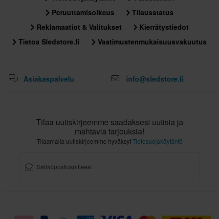
Peruuttamisoikeus
Tilausstatus
Reklamaatiot & Valitukset
Kierrätystiedot
Tietoa Sledstore.fi
Vaatimustenmukaisuusvakuutus
Asiakaspalvelu
info@sledstore.fi
Tilaa uutiskirjeemme saadaksesi uutisia ja
mahtavia tarjouksia!
Tilaamalla uutiskirjeemme hyväksyt
Tietosuojakäytäntö