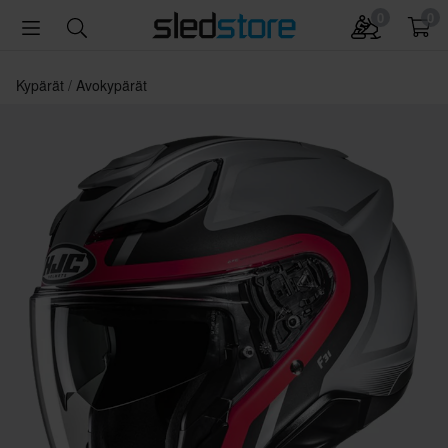
0
0
Kypärät
Avokypärät