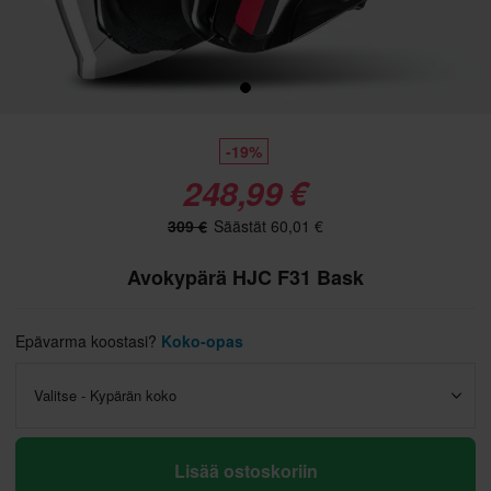
-19%
248,99 €
309 €
Säästät 60,01 €
Avokypärä HJC F31 Bask
Epävarma koostasi?
Koko-opas
Valitse - Kypärän koko
Lisää ostoskoriin