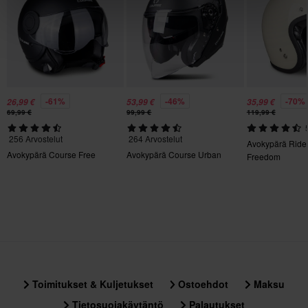
347 x 403 x 339 mm
S
347 x 403 x 339 mm
XXL
347 x 403 x 339 mm
-61%
-46%
-70%
26,99 €
53,99 €
35,99 €
69,99 €
99,99 €
119,99 €
256 Arvostelut
264 Arvostelut
Avokypärä Ride
Avokypärä Course Free
Avokypärä Course Urban
Freedom
Toimitukset & Kuljetukset
Ostoehdot
Maksu
Tietosuojakäytäntö
Palautukset