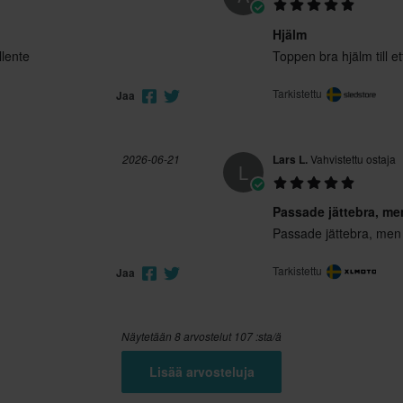
Hjälm
llente
Toppen bra hjälm till et
Tarkistettu
Jaa
2026-06-21
Lars L.
Vahvistettu ostaja
L
Passade jättebra, me
Passade jättebra, men j
Tarkistettu
Jaa
Näytetään 8 arvostelut 107 :sta/ä
Lisää arvosteluja