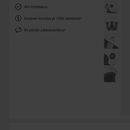
Alin hintatakuu
Ilmainen toimitus yli 150€ ostoksista*
60 päivän palautusoikeus*