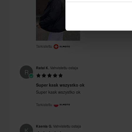
Tarkistettu
Rafal K.
Vahvistettu ostaja
R
Super kask wszystko ok
Super kask wszystko ok
Tarkistettu
Ksenia G.
Vahvistettu ostaja
K