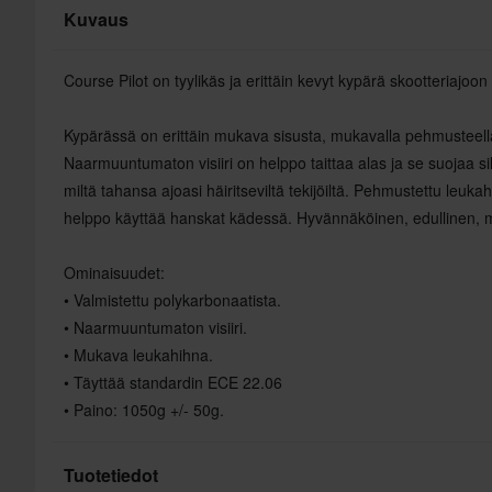
Kuvaus
Course Pilot on tyylikäs ja erittäin kevyt kypärä skootteriajoon 
Kypärässä on erittäin mukava sisusta, mukavalla pehmusteella
Naarmuuntumaton visiiri on helppo taittaa alas ja se suojaa silm
miltä tahansa ajoasi häiritseviltä tekijöiltä. Pehmustettu leu
helppo käyttää hanskat kädessä. Hyvännäköinen, edullinen, mo
Ominaisuudet:
• Valmistettu polykarbonaatista.
• Naarmuuntumaton visiiri.
• Mukava leukahihna.
• Täyttää standardin ECE 22.06
• Paino: 1050g +/- 50g.
Tuotetiedot