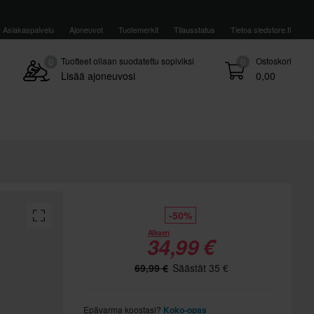
Asiakaspalvelu
Ajoneuvot
Tuotemerkit
Tilausstatus
Tietoa sledstore.fi
Tuotteet ollaan suodatettu sopiviksi
Ostoskori
0
0
Lisää ajoneuvosi
0,00
-50%
Alkaen
34,99 €
69,99 €
Säästät 35 €
Epävarma koostasi?
Koko-opas