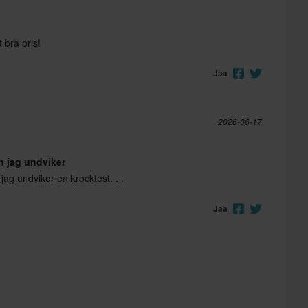
t bra pris!
Jaa
2026-06-17
n jag undviker
ag undviker en krocktest. . .
Jaa