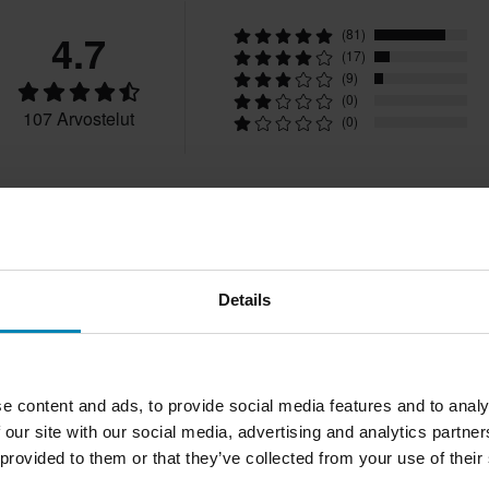
Ei
utuksesta peritään mahdolliset
4.7
(81)
ai tilauksesta valmistettuja
1000 g – 1150 g
(17)
(9)
(0)
Ei mitään
107 Arvostelut
(0)
Kestomuovi
Urban
Course
Details
1050
ECE 22.06
2024-07-10
Bengt N.
Vahvistettu ostaj
B
S
275 x 295 x 255 mm
e content and ads, to provide social media features and to analy
Prisvärt
 our site with our social media, advertising and analytics partn
XS
275 x 295 x 255 mm
Känns som det är en be
 provided to them or that they’ve collected from your use of their
L
275 x 295 x 255 mm