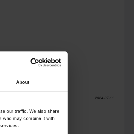
About
a
2024-07-11
se our traffic. We also share
ers who may combine it with
tydligt dyrare hjälm
 services.