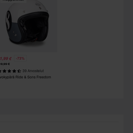
1,99 €
-73%
19,99 €
39 Arvostelut
vokypärä Ride & Sons Freedom