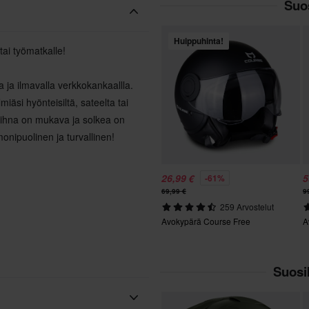
Suos
Huippuhinta!
tai työmatkalle!
 ja ilmavalla verkkokankaallla.
iäsi hyönteisiltä, sateelta tai
kahihna on mukava ja solkea on
nipuolinen ja turvallinen!
26,99 €
5
-61%
69,99 €
9
259 Arvostelut
Avokypärä Course Free
A
Suosi