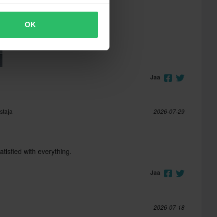
OK
Jaa
staja
2026-07-29
tisfied with everything.
Jaa
2026-07-18