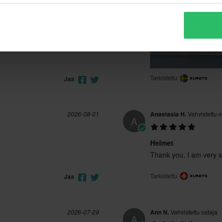
M
275 x 295 x 255 mm
XL
275 x 295 x 255 mm
Tarkistettu
Jaa
2026-08-01
Anastasia H.
Vahvistettu o
A
Helmet
Thank you, I am very sa
Tarkistettu
Jaa
2026-07-29
Ann N.
Vahvistettu ostaja
A