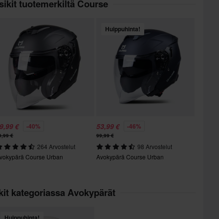
ikit tuotemerkiltä Course
Huippuhinta!
9,99 €
53,99 €
-40%
-46%
9,99 €
99,99 €
264 Arvostelut
98 Arvostelut
vokypärä Course Urban
Avokypärä Course Urban
kit kategoriassa Avokypärät
Huippuhinta!