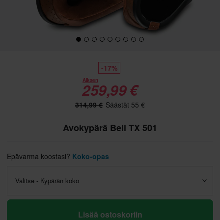
-17%
Alkaen
259,99 €
314,99 €
Säästät 55 €
Avokypärä Bell TX 501
Epävarma koostasi?
Koko-opas
Valitse - Kypärän koko
Lisää ostoskoriin