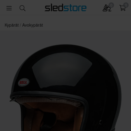
0
0
Kypärät
Avokypärät