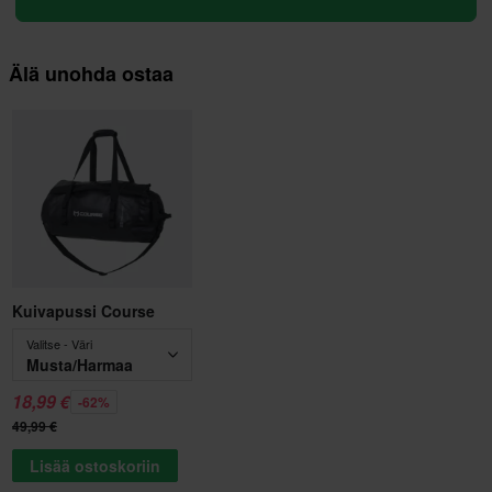
Älä unohda ostaa
Kuivapussi Course
Valitse - Väri
Musta/Harmaa
18,99 €
-62%
49,99 €
Lisää ostoskoriin