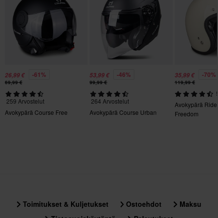
Kiertovoimasuoja
Ei mitään
Aurinkovisiiri
Kyllä
-61%
-46%
-70%
26,99 €
53,99 €
35,99 €
Tyyli
69,99 €
99,99 €
119,99 €
Urban
259 Arvostelut
264 Arvostelut
Avokypärä Ride
Avokypärä Course Free
Avokypärä Course Urban
Merkki
Freedom
BELL
Sertifiointistandardi
DOT, ECE 22.06
Paketin mitat
L
Toimitukset & Kuljetukset
Ostoehdot
Maksu
295 x 365 x 280 mm