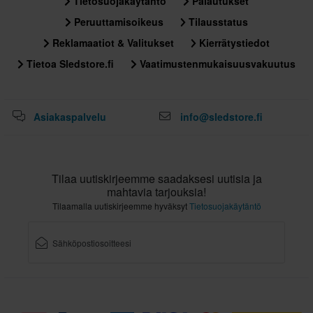
Tietosuojakäytäntö
Palautukset
XS
Peruuttamisoikeus
Tilausstatus
347 x 403 x 339 mm
M
Reklamaatiot & Valitukset
Kierrätystiedot
347 x 403 x 339 mm
Tietoa Sledstore.fi
Vaatimustenmukaisuusvakuutus
XL
295 x 365 x 280 mm
Asiakaspalvelu
info@sledstore.fi
XXL
347 x 403 x 339 mm
S
347 x 403 x 339 mm
Tilaa uutiskirjeemme saadaksesi uutisia ja
mahtavia tarjouksia!
Tilaamalla uutiskirjeemme hyväksyt
Tietosuojakäytäntö