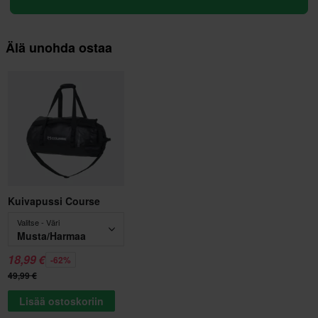
Älä unohda ostaa
Kuivapussi Course
Valitse - Väri
Musta/Harmaa
18,99 €
-62%
49,99 €
Lisää ostoskoriin