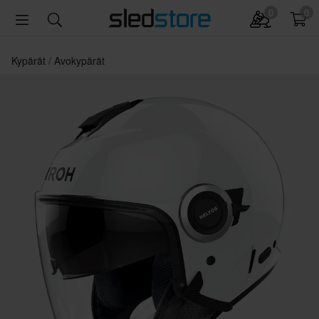
0
0
Kypärät
Avokypärät