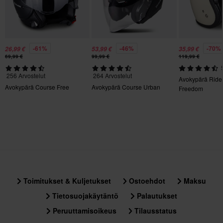
Kypärän ominaisuudet
Pikakiinnitys, Irrotettava vuori, Kypäräpuhelinvalmius
Väri
-61%
-46%
-70%
26,99 €
53,99 €
35,99 €
69,99 €
99,99 €
119,99 €
Valkoinen Kiiltävä
256 Arvostelut
264 Arvostelut
Avokypärä Ride
Kiertovoimasuoja
Avokypärä Course Free
Avokypärä Course Urban
Freedom
Ei mitään
Materiaali
Kestomuovi
Tyyli
Urban
Toimitukset & Kuljetukset
Ostoehdot
Maksu
Paketin mitat
Tietosuojakäytäntö
Palautukset
XS
Peruuttamisoikeus
Tilausstatus
347 x 403 x 339 mm