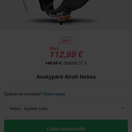
-25%
Alkaen
112,99 €
149,99 €
Säästät 37 €
Avokypärä Airoh Helios
Epävarma koostasi?
Koko-opas
Valitse - Kypärän koko
Lisää ostoskoriin