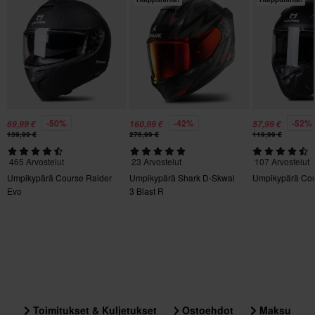
XXL
280 x 335 x 265 mm
S
275 x 330 x 265 mm
Sertifiointistandardi
-50%
-42%
-52%
ECE 22.06
69,99 €
160,99 €
57,99 €
139,99 €
276,99 €
119,99 €
465 Arvostelut
23 Arvostelut
107 Arvostelut
Umpikypärä Course Raider
Umpikypärä Shark D-Skwal
Umpikypärä Co
Evo
3 Blast R
Toimitukset & Kuljetukset
Ostoehdot
Maksu