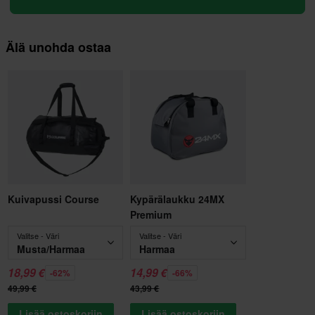
Älä unohda ostaa
Kuivapussi Course
Kypärälaukku 24MX
Premium
Valitse - Väri
Valitse - Väri
Musta/Harmaa
Harmaa
18,99 €
14,99 €
-62%
-66%
49,99 €
43,99 €
Lisää ostoskoriin
Lisää ostoskoriin