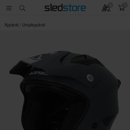
0
0
Kypärät
Umpikypärät