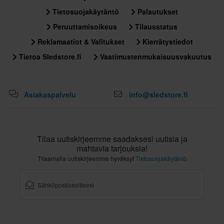
Tietosuojakäytäntö
Palautukset
Peruuttamisoikeus
Tilausstatus
Reklamaatiot & Valitukset
Kierrätystiedot
Tietoa Sledstore.fi
Vaatimustenmukaisuusvakuutus
Asiakaspalvelu
info@sledstore.fi
Tilaa uutiskirjeemme saadaksesi uutisia ja
mahtavia tarjouksia!
Tilaamalla uutiskirjeemme hyväksyt
Tietosuojakäytäntö