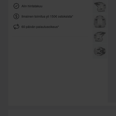
Alin hintatakuu
Ilmainen toimitus yli 150€ ostoksista*
60 päivän palautusoikeus*