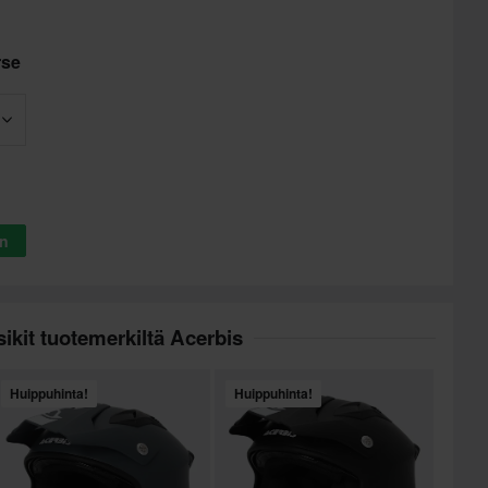
rse
in
ikit tuotemerkiltä Acerbis
Huippuhinta!
Huippuhinta!