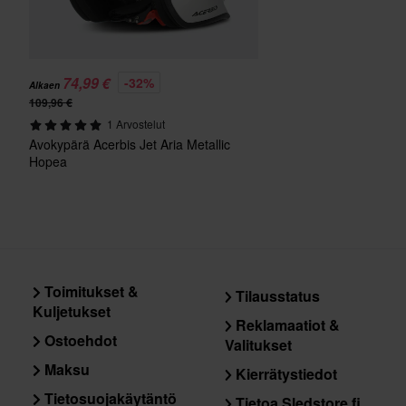
74,99 €
-32%
Alkaen
109,96 €
1 Arvostelut
Avokypärä Acerbis Jet Aria Metallic
Hopea
Toimitukset &
Tilausstatus
Kuljetukset
Reklamaatiot &
Ostoehdot
Valitukset
Maksu
Kierrätystiedot
Tietosuojakäytäntö
Tietoa Sledstore.fi