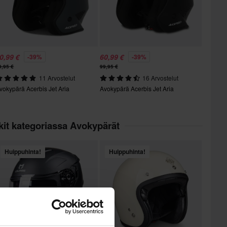
0,99 €
60,99 €
-39%
-39%
9,95 €
99,95 €
11 Arvostelut
16 Arvostelut
vokypärä Acerbis Jet Aria
Avokypärä Acerbis Jet Aria
kit kategoriassa Avokypärät
Huippuhinta!
Huippuhinta!