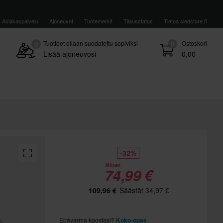
Asiakaspalvelu
Ajoneuvot
Tuotemerkit
Tilausstatus
Tietoa sledstore.fi
Tuotteet ollaan suodatettu sopiviksi
Ostoskori
0
0
Lisää ajoneuvosi
0,00
-32%
Alkaen
74,99 €
109,96 €
Säästät 34,97 €
Epävarma koostasi?
Koko-opas