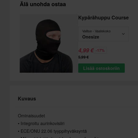
Älä unohda ostaa
Kypärähuppu Course
Valitse - Vaatekoko
Onesize
4,99 €
-17%
5,99 €
Lisää ostoskoriin
Kuvaus
Ominaisuudet
• Integroitu aurinkovisiiri
• ECE/ONU 22.06 tyyppihyväksyntä