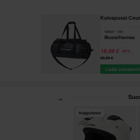
Kuivapussi Cou
Valitse - Väri
Musta/Harmaa
18,99 €
-62%
49,99 €
Lisää ostoskori
Suos
Huippuhinta!