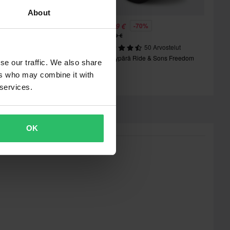
About
3,99 €
35,99 €
-46%
-70%
9,99 €
119,99 €
264 Arvostelut
50 Arvostelut
vokypärä Course Urban
Avokypärä Ride & Sons Freedom
se our traffic. We also share
ers who may combine it with
 services.
OK