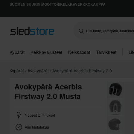
SUOMEN SUURIN MOOTTORIKELKKAVERKKOKAUPPA
Kypärät
Kelkkavarusteet
Kelkkaosat
Tarvikkeet
Li
Kypärät
Avokypärät
Avokypärä Acerbis Firstway 2.0
Avokypärä Acerbis
Firstway 2.0 Musta
Nopeat toimitukset
Alin hintatakuu