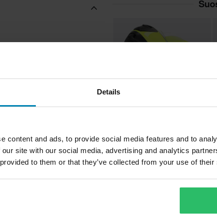
Suos
Details
88,99 €
8
-51%
179,96 €
1
e content and ads, to provide social media features and to analy
116 Arvostelut
 our site with our social media, advertising and analytics partn
Avattavakypärä Kypärä Acerbis
A
 provided to them or that they’ve collected from your use of their
Serel
S
Suosi
Acerbis
Huippuhinta!