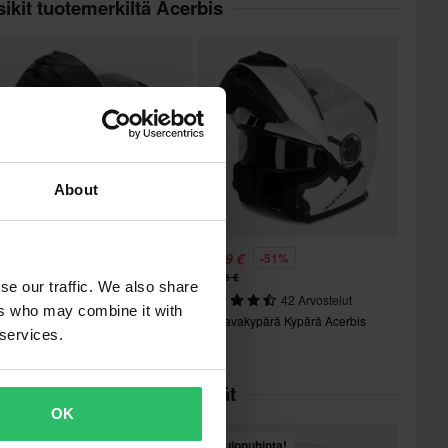
ikit tuotemerkiltä Acerbis
About
8,99 €
88,99 €
-51%
-51%
79,96 €
179,96 €
se our traffic. We also share
126 Arvostelut
42 Arvostelut
ers who may combine it with
vattavakypärä Kypärä Acerbis
Avattavakypärä Kypärä Acerbis
 services.
erel
Serel
kit kategoriassa Avokypärät
OK
Huippuhinta!
Huippuhinta!