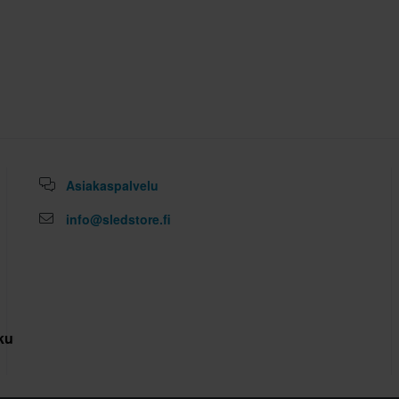
Ei
Ei mitään
Kestomuovi
Kyllä
Urban
Asiakaspalvelu
S
340 x 360 x 300 mm
info@sledstore.fi
XS
340 x 360 x 300 mm
L
340 x 360 x 300 mm
M
340 x 360 x 300 mm
kuutus
ECE 22.06