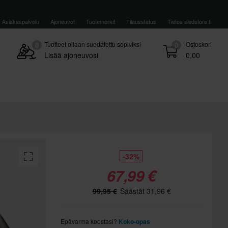
Asiakaspalvelu
Ajoneuvot
Tuotemerkit
Tilausstatus
Tietoa sledstore.fi
Tuotteet ollaan suodatettu sopiviksi
Ostoskori
0
0
Lisää ajoneuvosi
0,00
-32%
67,99 €
99,95 €
Säästät 31,96 €
Epävarma koostasi?
Koko-opas