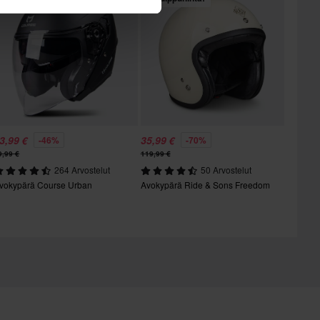
3,99 €
35,99 €
-46%
-70%
9,99 €
119,99 €
264 Arvostelut
50 Arvostelut
vokypärä Course Urban
Avokypärä Ride & Sons Freedom