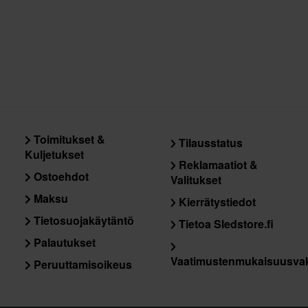
tuotteita. Katso lisätietoja ja ehdot
asiakaspalveluosiosta
.
Pinlock
Kiertovoimasuoja
Materiaali
Aurinkovisiiri
Tyyli
Toimitukset &
Tilausstatus
Kuljetukset
Paketin mitat
Reklamaatiot &
Ostoehdot
Valitukset
Maksu
Kierrätystiedot
Tietosuojakäytäntö
Tietoa Sledstore.fi
Palautukset
Vaatimustenmukaisuusva
Sertifiointistandardi
Peruuttamisoikeus