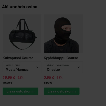
Älä unohda ostaa
Kuivapussi Course
Kypärähuppu Course
Valitse - Väri
Valitse - Vaatekoko
Musta/Harmaa
Onesize
18,99 €
3,99 €
-62%
-33%
49,99 €
5,99 €
Lisää ostoskoriin
Lisää ostoskoriin