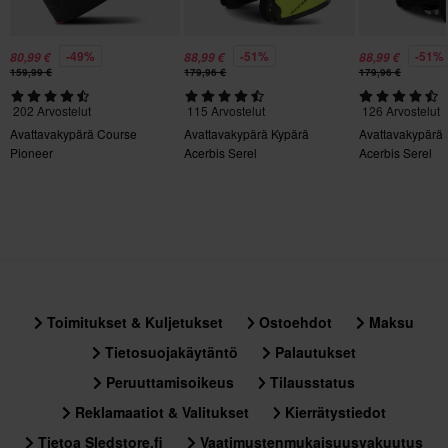
• Hengittävä ja hypoallergeeninen vuori
Ei mitään
• Vahvistettu kiinnitysliina
• Pikalukitushihna
-49%
-51%
-51%
Kypärän ominaisuudet
80,99 €
88,99 €
88,99 €
159,99 €
179,96 €
179,96 €
• Paino: 1750 +/- 50 g
Sisäinen aurinkovisiiri, Pikakiinnitys, Irrotettava vuori,
• ECE 22.06 -sertifioitu
202 Arvostelut
115 Arvostelut
126 Arvostelut
Kypäräpuhelinvalmius, Pinlock-valmius
• DOT-sertifioitu/PJ-sertifioitu
Avattavakypärä Course
Avattavakypärä Kypärä
Avattavakypärä
Materiaali
Pioneer
Acerbis Serel
Acerbis Serel
Huom: Kypärät, jotka esitetään tummennetuilla visiireillä,
Kestomuovi
toimitetaan aina kirkkaalla visiirillä, ellei toisin nimenomaisesti
Aurinkovisiiri
mainita.
Kyllä
Kypärän paino
Yli 1500 g
Toimitukset & Kuljetukset
Ostoehdot
Maksu
Tietosuojakäytäntö
Palautukset
Materiaali
Peruuttamisoikeus
Tilausstatus
Ulkomateriaali
Reklamaatiot & Valitukset
Kierrätystiedot
100% Polykarbonaatti
Tietoa Sledstore.fi
Vaatimustenmukaisuusvakuutus