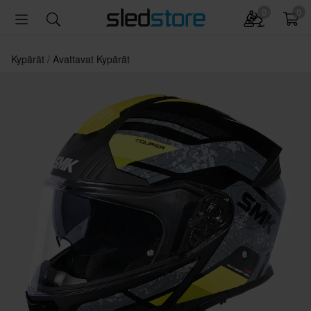
0
0
Kypärät
Avattavat Kypärät