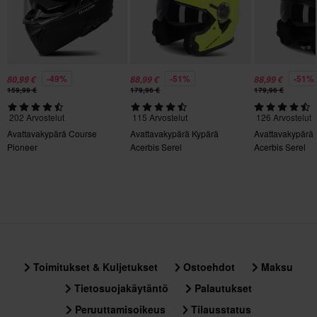
356 x 414 x 344 mm
XXL
356 x 414 x 344 mm
S
-49%
-51%
-51%
356 x 414 x 344 mm
80,99 €
88,99 €
88,99 €
159,99 €
179,96 €
179,96 €
L
202 Arvostelut
115 Arvostelut
126 Arvostelut
300 x 410 x 280 mm
Avattavakypärä Course
Avattavakypärä Kypärä
Avattavakypärä
XS
Pioneer
Acerbis Serel
Acerbis Serel
295 x 415 x 275 mm
Toimitukset & Kuljetukset
Ostoehdot
Maksu
Tietosuojakäytäntö
Palautukset
Peruuttamisoikeus
Tilausstatus