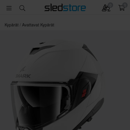
0
0
Kypärät
Avattavat Kypärät