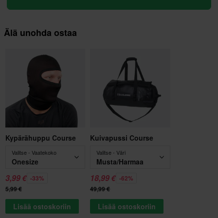
Älä unohda ostaa
Kypärähuppu Course
Kuivapussi Course
Valitse - Vaatekoko
Valitse - Väri
Onesize
Musta/Harmaa
3,99 €
18,99 €
-33%
-62%
5,99 €
49,99 €
Lisää ostoskoriin
Lisää ostoskoriin