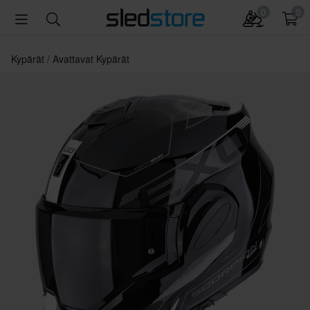
0
0
Kypärät
Avattavat Kypärät