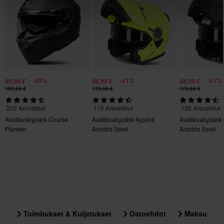
kiinnitysadapteri sisältyvät
Kypärän ominaisuudet
• P/J-leukasuoja kaksinkertaisella hyväksynnällä turvallisuudelle
sekä avoimena että suljettuna
Sisäinen aurinkovisiiri, Pikakiinnitys, Irrotettava vuori,
• Pika-avautuva solki ja hihna kypärän hätäpoistoa varten
Kypäräpuhelinvalmius, Pinlock-valmius
• ECE R22.06 -turvallisuussertifioitu
Materiaali
Kestomuovi
-49%
-51%
-51%
80,99 €
88,99 €
88,99 €
159,99 €
179,96 €
179,96 €
Aurinkovisiiri
Kyllä
202 Arvostelut
115 Arvostelut
126 Arvostelut
Avattavakypärä Course
Avattavakypärä Kypärä
Avattavakypärä
Merkki
Pioneer
Acerbis Serel
Acerbis Serel
Scorpion
Paketin mitat
M
305 x 410 x 290 mm
XS
Toimitukset & Kuljetukset
Ostoehdot
Maksu
356 x 414 x 344 mm