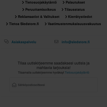
Tietosuojakäytäntö
Palautukset
XXL
Peruuttamisoikeus
Tilausstatus
356 x 414 x 344 mm
S
Reklamaatiot & Valitukset
Kierrätystiedot
300 x 410 x 290 mm
Tietoa Sledstore.fi
Vaatimustenmukaisuusvakuutus
XL
310 x 410 x 290 mm
Asiakaspalvelu
info@sledstore.fi
L
356 x 414 x 344 mm
Sertifiointistandardi
Tilaa uutiskirjeemme saadaksesi uutisia ja
ECE 22.06
mahtavia tarjouksia!
Tilaamalla uutiskirjeemme hyväksyt
Tietosuojakäytäntö