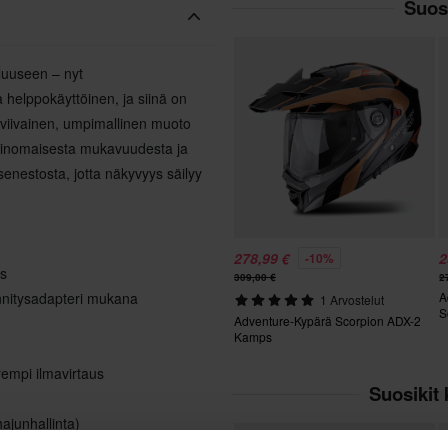
Suosi
luuseen – nyt
 helppokäyttöinen, ja siinä on
aviivainen, umpimallinen muoto
i erinomaisesta mukavuudesta ja
senestosta, jotta näkyvyys säilyy
278,99 €
2
-10%
us
309,00 €
2
innitysadapteri mukana
A
1 Arvostelut
S
Adventure-Kypärä Scorpion ADX-2
Kamps
rempi ilmavirtaus
Suosikit 
hajunhallinta)
Huippuhinta!
raikkaalle ilmalle matalissa