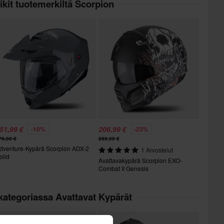
kit tuotemerkiltä Scorpion
51,99 €
206,99 €
-10%
-23%
79,00 €
269,00 €
dventure-Kypärä Scorpion ADX-2
1 Arvostelut
olid
Avattavakypärä Scorpion EXO-
Combat II Genesis
kategoriassa Avattavat Kypärät