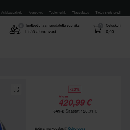
Asiakaspalvelu
Ajoneuvot
Tuotemerkit
Tilausstatus
Tietoa sledstore.fi
Tuotteet ollaan suodatettu sopiviksi
Ostoskori
0
0
Lisää ajoneuvosi
0,00
-23%
Alkaen
420,99 €
549 €
Säästät 128,01 €
Epävarma koostasi?
Koko-opas