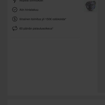
Nopeat toimitukset
Alin hintatakuu
Ilmainen toimitus yli 150€ ostoksista*
60 päivän palautusoikeus*