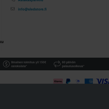
info@sledstore.fi
kuutus
Ilmainen toimitus yli 150€
60 päivän
ostoksista*
palautusoikeus*
Sledstore on osa yhtiötä Pierce AB
Fleminggatan 20A, 112 26 Stockholm, Sweden