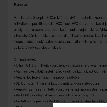
Kuvaus
Valmistaudu ScorpionEXO:n käännettävän mestariteoksen pa
hiilikuitukomposiittikuorella. EXO-Tech EVO Carbon on kevyt ja
edistyneet turvaominaisuudet, kuten leukasuojan lukitus. Virt
viimeistellään laadukkaalla kudotulla hiilikuitupinnalla. Naut
ilmanvaihdosta sekä valmiudesta viestintälaitteille ja huurtumi
selkeänä kaikissa olosuhteissa.
Ominaisuudet:
• Ultra TCT 3K -hiilikuitukuori: tehokas iskun energiavaimenn
• Valmius viestintäjärjestelmälle: kaiutinpaikat ja EXO-Com-ki
• Vetolenkki leukahihnan helppoon säätöön
• 3D Contour Fit -laserleikatut foamit tarkkaan istuvuuteen
• Aerodynaamisesti viritetty kuori: pienempi ilmanvastus ja pa
• KwikFit®-poskityynyt helpottavat silmälasien käyttöä
• Irrotettava ja pestävä KwikWick® III -vuori (kosteudensiirto, 
• Yhden askeleen suuilmastointi ja City Position -visiiriasento 