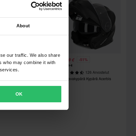
About
se our traffic. We also share
8,99 €
88,99 €
-51%
-51%
ers who may combine it with
79,96 €
179,96 €
 services.
115 Arvostelut
126 Arvostelut
vattavakypärä Kypärä Acerbis
Avattavakypärä Kypärä Acerbis
erel
Serel
OK