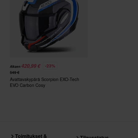
Pinlock
Sertifiointistandardi
Paketin mitat
420,99 €
-23%
Alkaen
549 €
Avattavakypärä Scorpion EXO-Tech
EVO Carbon Cosy
Musta/Sininen/Punainen
Toimitukset &
Tilausstatus