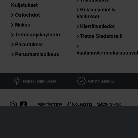
Kuljetukset
Reklamaatiot &
Ostoehdot
Valitukset
Maksu
Kierrätystiedot
Tietosuojakäytäntö
Tietoa Sledstore.fi
Palautukset
Vaatimustenmukaisuusva
Peruuttamisoikeus
Nopeat toimitukset
Alin hintatakuu