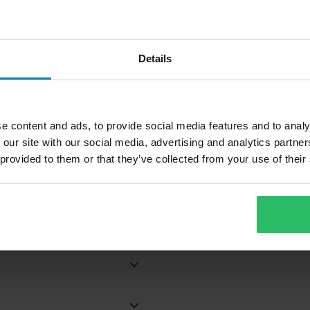
oitteella
näkyvyyteen
Details
poistoa varten
nni
e content and ads, to provide social media features and to analy
80,99 €
8
-49%
 our site with our social media, advertising and analytics partn
159,99 €
1
 provided to them or that they’ve collected from your use of their
202 Arvostelut
Avattavakypärä Course Pioneer
A
Ei
S
Mikrometrinen
Valmisteltu
Musta/Sininen/Punainen
Teemme aina parhaamme
nopeasti!