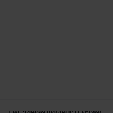
Tilaa uutiskirjeemme saadaksesi uutisia ja mahtavia