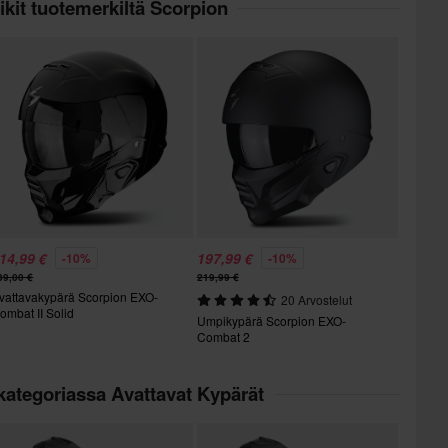
kit tuotemerkiltä Scorpion
14,99 €
197,99 €
-10%
-10%
39,00 €
219,99 €
vattavakypärä Scorpion EXO-
20 Arvostelut
ombat II Solid
Umpikypärä Scorpion EXO-
Combat 2
kategoriassa Avattavat Kypärät