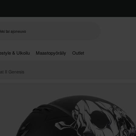
festyle & Ulkoilu
Maastopyöräily
Outlet
t II Genesis