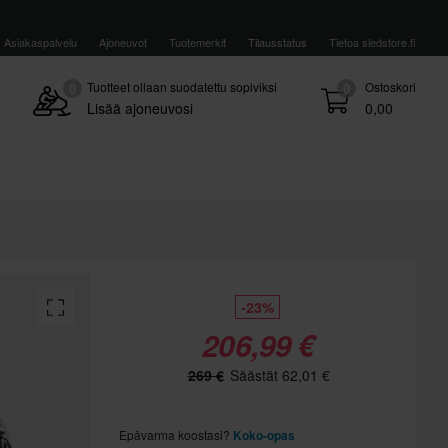
Asiakaspalvelu
Ajoneuvot
Tuotemerkit
Tilausstatus
Tietoa sledstore.fi
Tuotteet ollaan suodatettu sopiviksi
Ostoskori
0
0
Lisää ajoneuvosi
0,00
-23%
206,99 €
269 €
Säästät 62,01 €
Epävarma koostasi?
Koko-opas