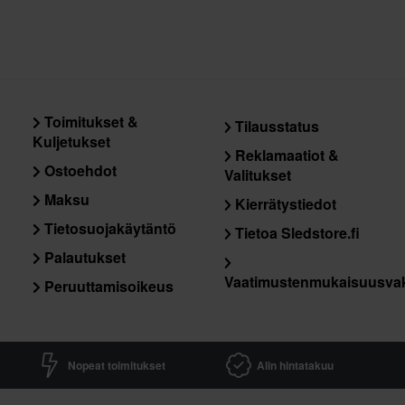
Musta/Valkoinen/Kulta
Toimitukset &
Tilausstatus
Kuljetukset
Reklamaatiot &
Ostoehdot
Valitukset
Maksu
Kierrätystiedot
Tietosuojakäytäntö
Tietoa Sledstore.fi
Palautukset
Vaatimustenmukaisuusva
Peruuttamisoikeus
Nopeat toimitukset
Alin hintatakuu