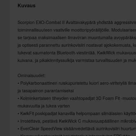
Kuvaus
Scorpion EXO-Combat II Avattavakypärä yhdistää aggressiivis
toiminnallisuuteen vaativille moottoripyöräilijöille. Modulaaris
se tarjoaa maksimaalisen ilmavirran muuntumalla avoypäräk
ja optisesti parannettu aurinkovisiiri nostavat ajokokemusta, k
tukevat saumatonta Bluetooth-viestintää. KwikWick mukavuuspä
kuivana, ja pikakiinnityssulkija varmistaa turvallisuuden ja m
Ominaisuudet:
• Polykarbonaattinen ruiskupuristettu kuori aero-viritetyllä il
ja tasapainon parantamiseksi
• Kolminkertaisen tiheyden vaahtopadjat 3D Foam Fit -muotout
mukavuutta ja tukea varten
• KwikFit poskipadjat kanavilla helpompaan silmälasien käytt
• Irrotettava, pestävä KwikWick C mukavuuspäällinen mikrobiv
• EverClear SpeedView sisäänvedettävä aurinkovisiiri huurtu
• Kommunikaatiovalmiit kaiutintaskut integroituina EPS:ään