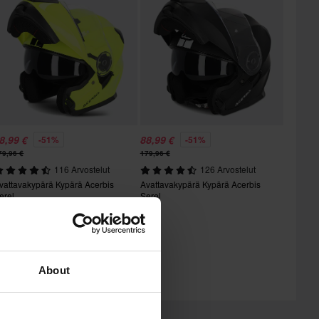
8,99 €
88,99 €
-51%
-51%
79,96 €
179,96 €
116 Arvostelut
126 Arvostelut
vattavakypärä Kypärä Acerbis
Avattavakypärä Kypärä Acerbis
erel
Serel
About