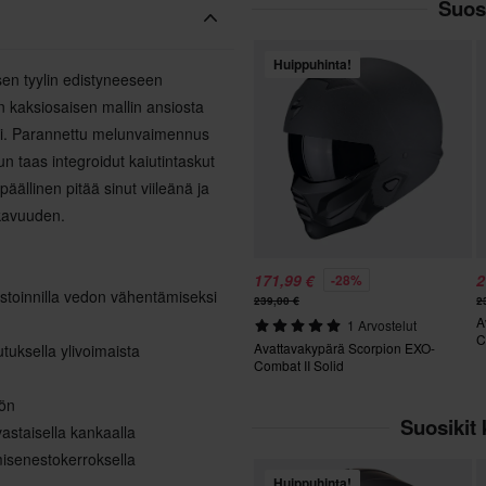
Suosi
Huippuhinta!
en tyylin edistyneeseen
en kaksiosaisen mallin ansiosta
si. Parannettu melunvaimennus
un taas integroidut kaiutintaskut
ällinen pitää sinut viileänä ja
ukavuuden.
171,99 €
2
-28%
mastoinnilla vedon vähentämiseksi
239,00 €
2
A
1 Arvostelut
C
Avattavakypärä Scorpion EXO-
uksella ylivoimaista
Combat II Solid
öön
Suosikit 
astaisella kankaalla
misenestokerroksella
Huippuhinta!