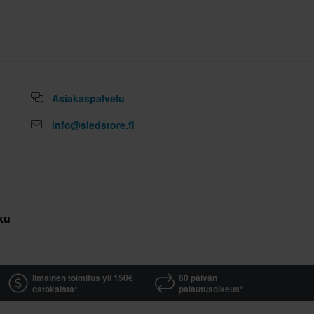
Asiakaspalvelu
info@sledstore.fi
kuutus
Ilmainen toimitus yli 150€
60 päivän
ostoksista*
palautusoikeus*