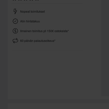
Nopeat toimitukset
Alin hintatakuu
Ilmainen toimitus yli 150€ ostoksista*
60 päivän palautusoikeus*