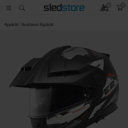
0
0
Kypärät
Avattavat Kypärät