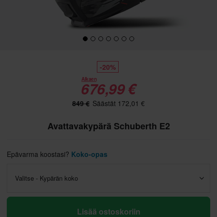
-20%
Alkaen
676,99 €
849 €
Säästät 172,01 €
Avattavakypärä Schuberth E2
Epävarma koostasi?
Koko-opas
Valitse - Kypärän koko
Lisää ostoskoriin