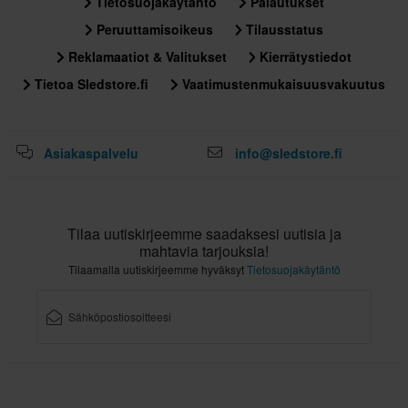
Tietosuojakäytäntö
Palautukset
Peruuttamisoikeus
Tilausstatus
Reklamaatiot & Valitukset
Kierrätystiedot
Tietoa Sledstore.fi
Vaatimustenmukaisuusvakuutus
Asiakaspalvelu
info@sledstore.fi
Tilaa uutiskirjeemme saadaksesi uutisia ja
mahtavia tarjouksia!
Tilaamalla uutiskirjeemme hyväksyt
Tietosuojakäytäntö