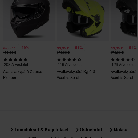
XXL
356 x 414 x 344 mm
M
320 x 390 x 290 mm
3XL
356 x 414 x 344 mm
-49%
-51%
-51%
80,99 €
88,99 €
88,99 €
159,99 €
179,96 €
179,96 €
L
320 x 390 x 290 mm
203 Arvostelut
116 Arvostelut
126 Arvostelut
Avattavakypärä Course
Avattavakypärä Kypärä
Avattavakypärä
Sertifiointistandardi
Pioneer
Acerbis Serel
Acerbis Serel
ECE 22.06
Toimitukset & Kuljetukset
Ostoehdot
Maksu